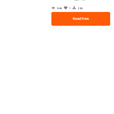
6.4k
1
2.8k
Read Free