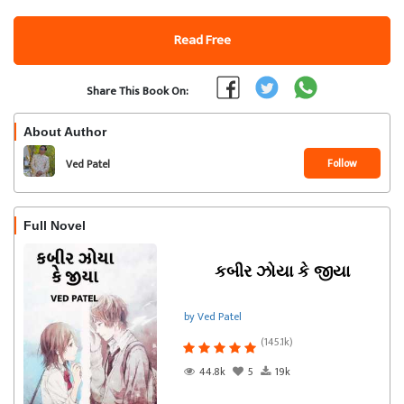
Read Free
Share This Book On:
About Author
Follow
Ved Patel
Full Novel
કબીર ઝોયા કે જીયા
by Ved Patel
(145.1k)
44.8k
5
19k