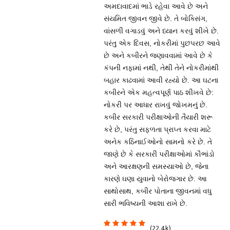
અમદાવાદમાં ભાડે રહેવા આવે છે અને
સંયમિત જીવન જીવે છે. તે બોક્સિંગ,
વાંસળી વગાડવું અને ધ્યાન કરવું શીખે છે.
પરંતુ એક દિવસ, નોકરીમાં પુછપરછ આવે
છે અને કબીરને જણાવવામાં આવે છે કે
કંપની નફામાં નથી, તેથી તેને નોકરીમાંથી
બહાર કાઢવામાં આવી રહ્યો છે. આ ઘટના
કબીરને એક મહત્વપૂર્ણ પાઠ શીખવે છે:
નોકરી પર આધાર રાખવું જોખમનું છે.
કબીર સરકારી પરીક્ષાઓની તૈયારી શરૂ
કરે છે, પરંતુ સફળતા પ્રાપ્ત કરવા માટે
અનેક કઠિનાઈઓનો સામનો કરે છે. તે
જાણે છે કે સરકારી પરીક્ષાઓમાં કૌભાંડો
અને આરક્ષણની સમસ્યાઓ છે, જેના
કારણે ઘણા યુવાનો બેરોજગાર છે. આ
સાથોસાથ, કબીર પોતાના જીવનમાં વધુ
સારી ભવિષ્યની આશા રાખે છે.
(22.4k)