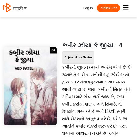
☰
Log In
मराठी
Publish Free
કબીર ઝોયા કે જીયા - 4
Gujarati Love Stories
કબીરનો જીવનકથાનો આરંભ એવો છે કે
જ્યારે તે સારી બાબતોની રાહ જોઈ રહ્યો
હોય ત્યારે તેના જીવનમાં ખરાબ સમય
આવી જાય છે. જય, કબીરનો મિત્ર, તેને
7 દિવસ માટે ગોવા લઈ જાય છે, જ્યાં
કબીર ફરીથી શરાબ અને સિગારેટનો
ઉપયોગ શરૂ કરે છે અને વિદેશી સ્ત્રી
સાથે સેક્સનો અનુભવ કરે છે. ઘરે પાછા
આવીને કબીર નોકરી શરૂ કરે છે, પરંતુ
લગ્નના આશયને નકારે છે. કબીર