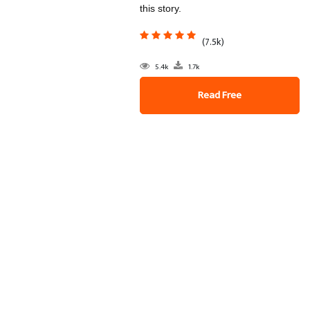
this story.
(7.5k)
5.4k
1.7k
Read Free