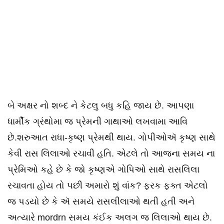
બે અક્ષર નો શબ્દ ને કેટલુ બધુ કહિ જાય છે. આપણા
ધાર્મીક ગ્રંથોમા જ પ્રેમની ગાથાઓ લખવામા આવિ
છે.શરુઆત રાધા-કૃષ્ણ પ્રેમથી થાય. ગોપીઓઍ કૃષ્ણ સાથે
કેવી રાસ લિલાઓ રચાવી હતિ. એટલે તો આજના સમય ના
પ્રેમિઓ કહે છે કે જો કૃષ્ણએ ગોપિઓ સાથે રાસલિલા
રચાવતા હોય તો પછી અમારો શું વાંક? ફરક ફક્ત એટલો
જ પડયો છે કે ઍ સમયે રાસલીલાઓ થતી હતી અને
અત્યારે mordrn સમય કંઈક અલગ જ લિલાઓ થાય છે.