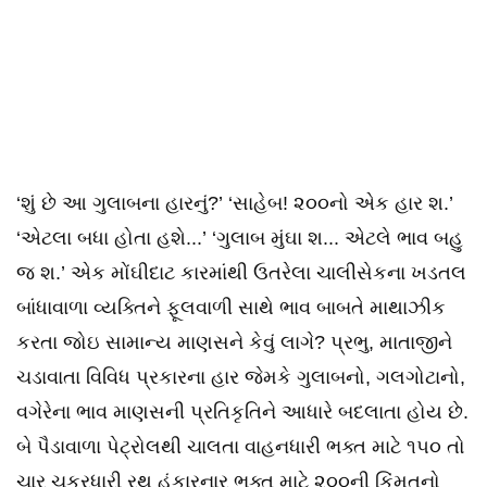
‘શું છે આ ગુલાબના હારનું?’ ‘સાહેબ! ૨૦૦નો એક હાર શ.’
‘એટલા બધા હોતા હશે...’ ‘ગુલાબ મુંઘા શ... એટલે ભાવ બહુ
જ શ.’ એક મોંઘીદાટ કારમાંથી ઉતરેલા ચાલીસેકના ખડતલ
બાંધાવાળા વ્યક્તિને ફૂલવાળી સાથે ભાવ બાબતે માથાઝીક
કરતા જોઇ સામાન્ય માણસને કેવું લાગે? પ્રભુ, માતાજીને
ચડાવાતા વિવિધ પ્રકારના હાર જેમકે ગુલાબનો, ગલગોટાનો,
વગેરેના ભાવ માણસની પ્રતિકૃતિને આધારે બદલાતા હોય છે.
બે પૈડાવાળા પેટ્રોલથી ચાલતા વાહનધારી ભક્ત માટે ૧૫૦ તો
ચાર ચક્રધારી રથ હંકારનાર ભક્ત માટે ૨૦૦ની કિંમતનો