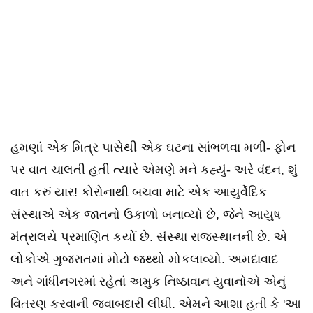
હમણાં એક મિત્ર પાસેથી એક ઘટના સાંભળવા મળી- ફોન
પર વાત ચાલતી હતી ત્યારે એમણે મને કહ્યું- અરે વંદન, શું
વાત કરું યાર! કોરોનાથી બચવા માટે એક આયુર્વેદિક
સંસ્થાએ એક જાતનો ઉકાળો બનાવ્યો છે, જેને આયુષ
મંત્રાલયે પ્રમાણિત કર્યો છે. સંસ્થા રાજસ્થાનની છે. એ
લોકોએ ગુજરાતમાં મોટો જથ્થો મોકલાવ્યો. અમદાવાદ
અને ગાંધીનગરમાં રહેતાં અમુક નિષ્ઠાવાન યુવાનોએ એનું
વિતરણ કરવાની જવાબદારી લીધી. એમને આશા હતી કે 'આ