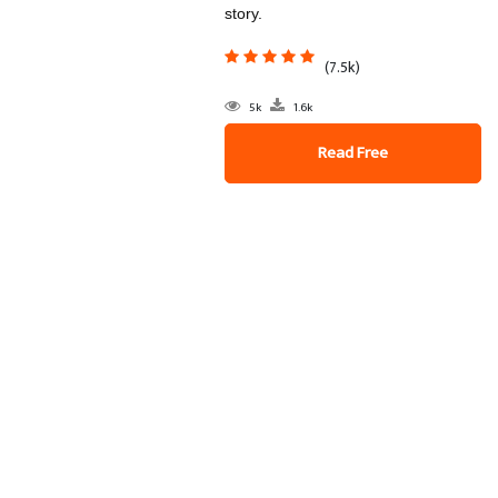
story.
(7.5k)
5k
1.6k
Read Free