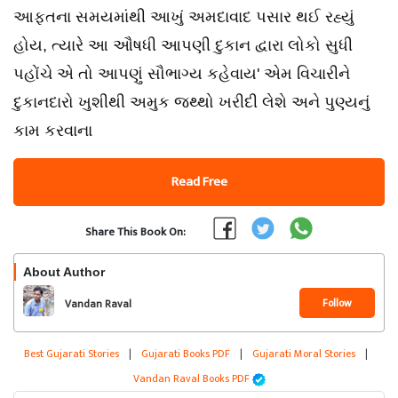
આફતના સમયમાંથી આખું અમદાવાદ પસાર થઈ રહ્યું
હોય, ત્યારે આ ઔષધી આપણી દુકાન દ્વારા લોકો સુધી
પહોંચે એ તો આપણું સૌભાગ્ય કહેવાય' એમ વિચારીને
દુકાનદારો ખુશીથી અમુક જથ્થો ખરીદી લેશે અને પુણ્યનું
કામ કરવાના
Read Free
Share This Book On:
About Author
Follow
Vandan Raval
Best Gujarati Stories
|
Gujarati Books PDF
|
Gujarati Moral Stories
|
Vandan Raval Books PDF