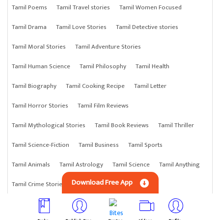
Tamil Poems
Tamil Travel stories
Tamil Women Focused
Tamil Drama
Tamil Love Stories
Tamil Detective stories
Tamil Moral Stories
Tamil Adventure Stories
Tamil Human Science
Tamil Philosophy
Tamil Health
Tamil Biography
Tamil Cooking Recipe
Tamil Letter
Tamil Horror Stories
Tamil Film Reviews
Tamil Mythological Stories
Tamil Book Reviews
Tamil Thriller
Tamil Science-Fiction
Tamil Business
Tamil Sports
Tamil Animals
Tamil Astrology
Tamil Science
Tamil Anything
Download Free App
Tamil Crime Stories