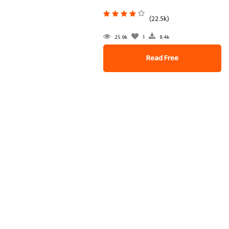
(22.5k)
25.9k
1
8.4k
Read Free