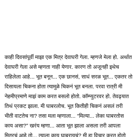
काही दिवसांपूर्वी माझा एक मित्र देवाघरी गेला. म्हणजे मेला हो. अर्थात
देवाघरी गेला असे म्हणता नाही येणार. कारण तो अजूनही इथेच
राहिलेला आहे... भूत बनून... एक छानसं, साधं सरळ भूत... एकतर तो
दिसायला चिकना होता त्यामुळे चिकनं भूत बनला. परवा रात्री मी
नेहमीप्रमाणे माझं काम करत बसलो होतो. कॉम्प्युटरवर हो. तेवढ्यात
तिथं प्रकट झाला. मी घाबरलोच. भूत कितीही चिकनं असलं तरी
भीती वाटतेच ना? तसा मला म्हणाला... “मिल्या... लेका घाबरतोस
काय असा?” खरंय म्हणा... आता भूत झाला असला तरी आपला
मित्रचं आहे तो... त्याला काय घाबरायचं? मी हा विचार करत होतो