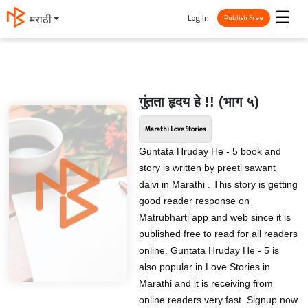
☰
Log In
मराठी
Publish Free
गुंतता हृदय हे !! (भाग ५)
Marathi Love Stories
Guntata Hruday He - 5 book and
story is written by preeti sawant
dalvi in Marathi . This story is getting
good reader response on
Matrubharti app and web since it is
published free to read for all readers
online. Guntata Hruday He - 5 is
also popular in Love Stories in
Marathi and it is receiving from
online readers very fast. Signup now