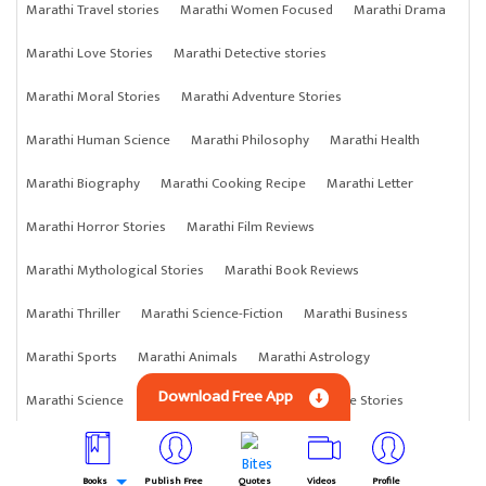
Marathi Travel stories
Marathi Women Focused
Marathi Drama
Marathi Love Stories
Marathi Detective stories
Marathi Moral Stories
Marathi Adventure Stories
Marathi Human Science
Marathi Philosophy
Marathi Health
Marathi Biography
Marathi Cooking Recipe
Marathi Letter
Marathi Horror Stories
Marathi Film Reviews
Marathi Mythological Stories
Marathi Book Reviews
Marathi Thriller
Marathi Science-Fiction
Marathi Business
Marathi Sports
Marathi Animals
Marathi Astrology
Download Free App
Marathi Science
Marathi Anything
Marathi Crime Stories
Books
Publish Free
Quotes
Videos
Profile