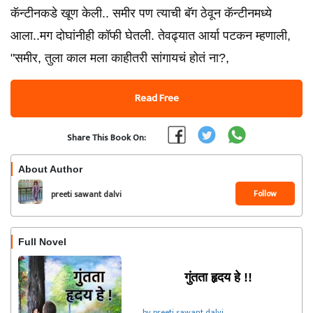
कॅन्टीनकडे खूण केली.. समीर पण त्याची बॅग ठेवून कॅन्टीनमध्ये
आला..मग दोघांनीही कॉफी घेतली. तेवढ्यात आर्या पटकन म्हणाली,
"समीर, तुला काल मला काहीतरी सांगायचं होतं ना?,
Read Free
Share This Book On:
About Author
Follow
preeti sawant dalvi
Full Novel
गुंतता हृदय हे !!
by preeti sawant dalvi