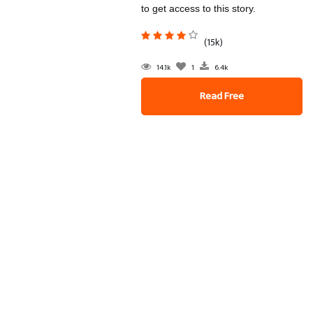
to get access to this story.
(15k)
14.1k
1
6.4k
Read Free