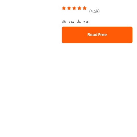
(4.5k)
9.6k
2.7k
Read Free