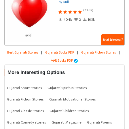
by અમી
(23.8k)
40.4k
2
16.3k
Total Episodes : 7
Best Gujarati Stories
|
Gujarati Books PDF
|
Gujarati Fiction Stories
|
અમી Books PDF
More Interesting Options
Gujarati Short Stories
Gujarati Spiritual Stories
Gujarati Fiction Stories
Gujarati Motivational Stories
Gujarati Classic Stories
Gujarati Children Stories
Gujarati Comedy stories
Gujarati Magazine
Gujarati Poems