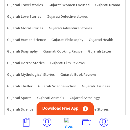
Gujarati Travel stories
Gujarati Women Focused
Gujarati Drama
Gujarati Love Stories
Gujarati Detective stories
Gujarati Moral Stories
Gujarati Adventure Stories
Gujarati Human Science
Gujarati Philosophy
Gujarati Health
Gujarati Biography
Gujarati Cooking Recipe
Gujarati Letter
Gujarati Horror Stories
Gujarati Film Reviews
Gujarati Mythological Stories
Gujarati Book Reviews
Gujarati Thriller
Gujarati Science-Fiction
Gujarati Business
Gujarati Sports
Gujarati Animals
Gujarati Astrology
Download Free App
Gujarati Science
Gujarati Anything
Gujarati Crime Stories