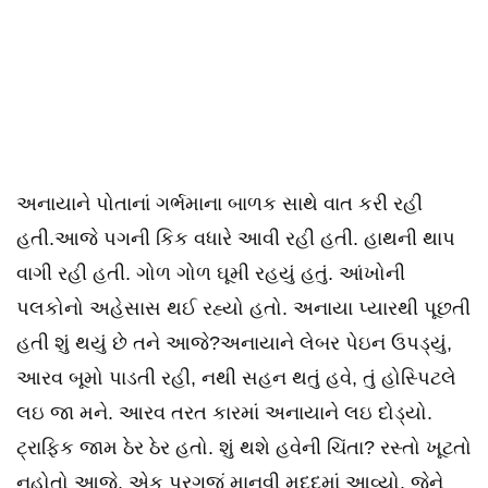
અનાયાને પોતાનાં ગર્ભમાના બાળક સાથે વાત કરી રહી
હતી.આજે પગની કિક વધારે આવી રહી હતી. હાથની થાપ
વાગી રહી હતી. ગોળ ગોળ ઘૂમી રહયું હતું. આંખોની
પલકોનો અહેસાસ થઈ રહ્યો હતો. અનાયા પ્યારથી પૂછતી
હતી શું થયું છે તને આજે?અનાયાને લેબર પેઇન ઉપડ્યું,
આરવ બૂમો પાડતી રહી, નથી સહન થતું હવે, તું હોસ્પિટલે
લઇ જા મને. આરવ તરત કારમાં અનાયાને લઇ દોડ્યો.
ટ્રાફિક જામ ઠેર ઠેર હતો. શું થશે હવેની ચિંતા? રસ્તો ખૂટતો
નહોતો આજે. એક પરગજું માનવી મદદમાં આવ્યો. જેને