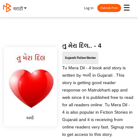
☰
Log In
मराठी
Publish Free
તુ મેરા દિલ.. - 4
Gujarati Fiction Stories
Tu Mera Dil - 4 book and story is
written by અમી in Gujarati . This
story is getting good reader
response on Matrubharti app and
web since it is published free to read
for all readers online. Tu Mera Dil -
4 is also popular in Fiction Stories in
Gujarati and it is receiving from
online readers very fast. Signup now
to get access to this story.