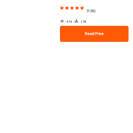
(1.5k)
6.5k
2.8k
Read Free