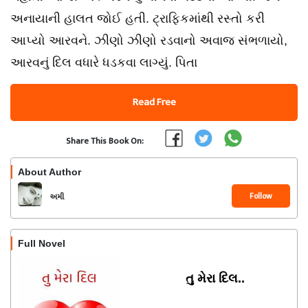
અનાયાની હાલત જોઈ હતી. ટ્રાફિકમાંથી રસ્તો કરી
આપ્યો આરવને. ઝીણો ઝીણો રડવાનો અવાજ સંભળાયો,
આરવનું દિલ વધારે ધડકવા લાગ્યું. પિતા
Read Free
Share This Book On:
About Author
Follow
અમી
Full Novel
તુ મેરા દિલ..