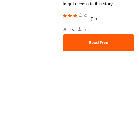
to get access to this story.
(3k)
8.5k
3.1k
Read Free