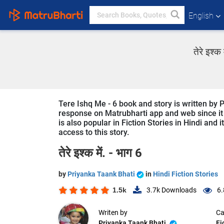
English
तेरे इश्
Tere Ishq Me - 6 book and story is written by P
response on Matrubharti app and web since it i
is also popular in Fiction Stories in Hindi and 
access to this story.
तेरे इश्क में. - भाग 6
by
Priyanka Taank Bhati
in
Hindi Fiction Stories
1.5k
3.7k
Downloads
6.
Writen by
Ca
Priyanka Taank Bhati
Fi