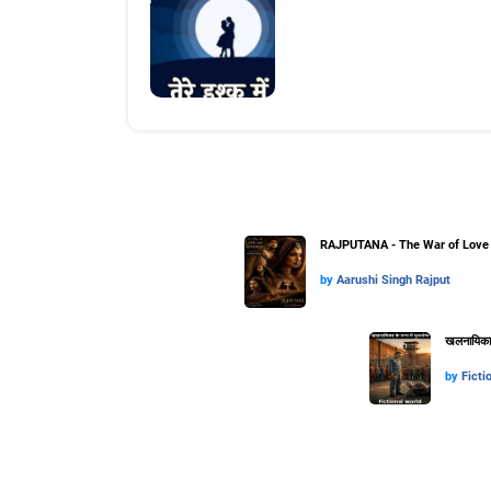
RAJPUTANA - The War of Love 
by
Aarushi Singh Rajput
खलनायिका के
by
Ficti