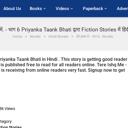
About Us
Books 
Videos 
Paperback 
Adver
क में. - भाग 6 Priyanka Taank Bhati द्वारा Fiction Stories में हिं
Home
Novels
Hindi Novels
तेरे इश्क में. - भाग 6 - Novels
riyanka Taank Bhati in Hindi . This story is getting good reader
s published free to read for all readers online. Tere Ishq Me -
it is receiving from online readers very fast. Signup now to get
8k
Views
tegory
ction Stories