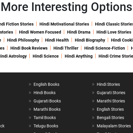
More Interesting Options
ndi Fiction Stories
Hindi Motivational Stories
Hindi Classic Storie
 stories
Hindi Women Focused
Hindi Drama
Hindi Love Stories
e
Hindi Philosophy
Hindi Health
Hindi Biography
Hindi Cook
ies
Hindi Book Reviews
Hindi Thriller
Hindi Science-Fiction
H
indi Astrology
Hindi Science
Hindi Anything
Hindi Crime Stori
English Books
Hindi Stories
Hindi Books
Gujarati Stories
Gujarati Books
Marathi Stories
Marathi Books
English Stories
Tamil Books
Bengali Stories
ack
Telugu Books
Malayalam Stories