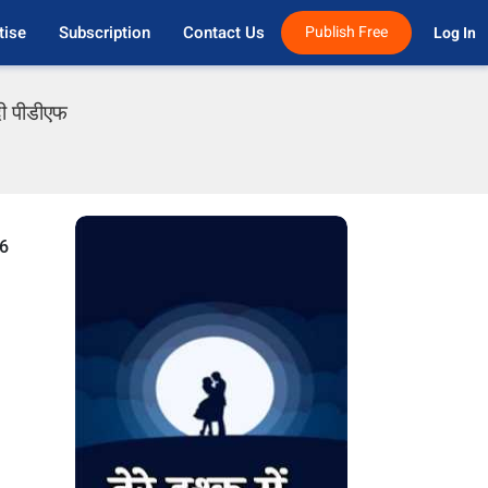
tise
Subscription
Contact Us
Publish Free
Log In 
दी पीडीएफ
 6