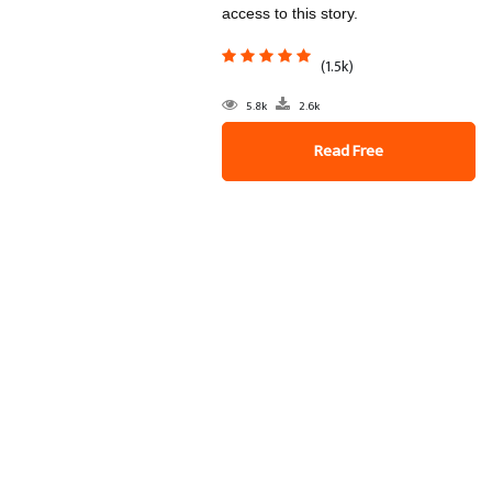
access to this story.
(1.5k)
5.8k
2.6k
Read Free