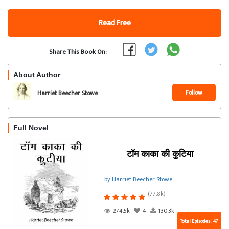
Read Free
Share This Book On:
About Author
Follow
Harriet Beecher Stowe
Full Novel
टॉम काका की कुटिया
by Harriet Beecher Stowe
(77.8k)
274.5k
4
130.3k
Total Episodes : 47