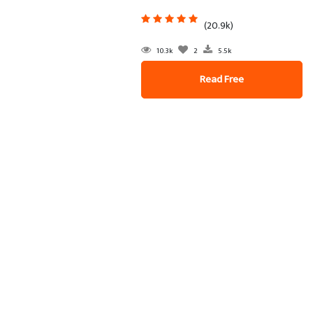
(20.9k)
10.3k
2
5.5k
Read Free