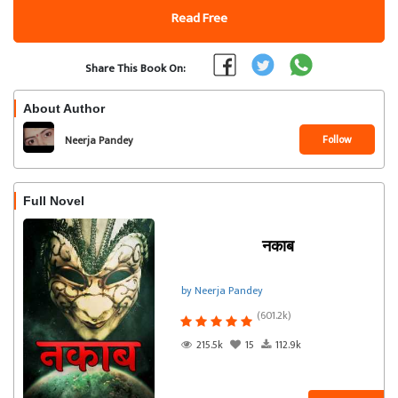
Read Free
Share This Book On:
About Author
Follow
Neerja Pandey
Full Novel
नकाब
by Neerja Pandey
(601.2k)
215.5k
15
112.9k