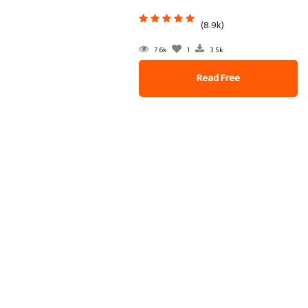
(8.9k)
7.6k
1
3.5k
Read Free