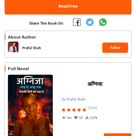
Read Free
Share This Book On:
About Author
Follow
Praful Shah
Full Novel
अग्निजा
by Praful Shah
(1.2m)
1m
67
537k