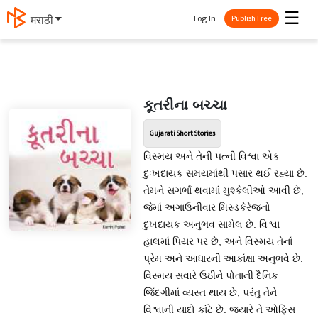
☰
Log In
मराठी
Publish Free
કૂતરીના બચ્ચા
Gujarati Short Stories
વિસ્મય અને તેની પત્ની વિશ્વા એક
દુઃખદાયક સમયમાંથી પસાર થઈ રહ્યા છે.
તેમને સગર્ભા થવામાં મુશ્કેલીઓ આવી છે,
જેમાં અગાઉનીવાર મિસ્ડકેરેજનો
દુખદાયક અનુભવ સામેલ છે. વિશ્વા
હાલમાં પિયર પર છે, અને વિસ્મય તેનાં
પ્રેમ અને આધારની આકાંક્ષા અનુભવે છે.
વિસ્મય સવારે ઉઠીને પોતાની દૈનિક
જિંદગીમાં વ્યસ્ત થાય છે, પરંતુ તેને
વિશ્વાની યાદો કાંટે છે. જ્યારે તે ઓફિસ