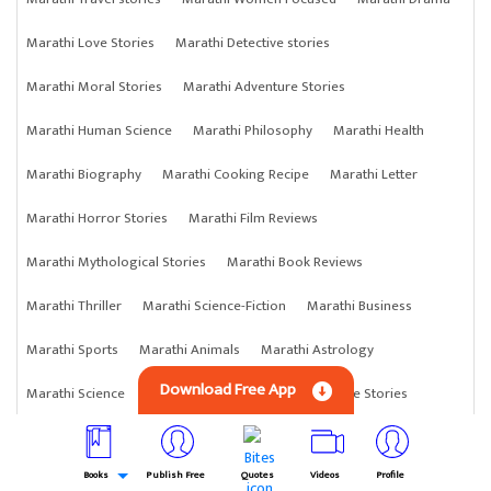
Marathi Love Stories
Marathi Detective stories
Marathi Moral Stories
Marathi Adventure Stories
Marathi Human Science
Marathi Philosophy
Marathi Health
Marathi Biography
Marathi Cooking Recipe
Marathi Letter
Marathi Horror Stories
Marathi Film Reviews
Marathi Mythological Stories
Marathi Book Reviews
Marathi Thriller
Marathi Science-Fiction
Marathi Business
Marathi Sports
Marathi Animals
Marathi Astrology
Download Free App
Marathi Science
Marathi Anything
Marathi Crime Stories
Books
Publish Free
Quotes
Videos
Profile