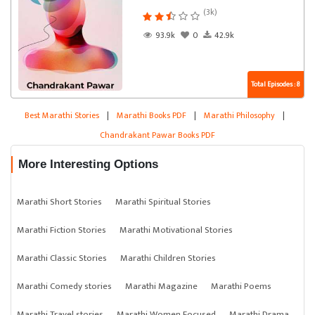
(3k)
93.9k
0
42.9k
Total Episodes : 8
Best Marathi Stories
|
Marathi Books PDF
|
Marathi Philosophy
|
Chandrakant Pawar Books PDF
More Interesting Options
Marathi Short Stories
Marathi Spiritual Stories
Marathi Fiction Stories
Marathi Motivational Stories
Marathi Classic Stories
Marathi Children Stories
Marathi Comedy stories
Marathi Magazine
Marathi Poems
Marathi Travel stories
Marathi Women Focused
Marathi Drama