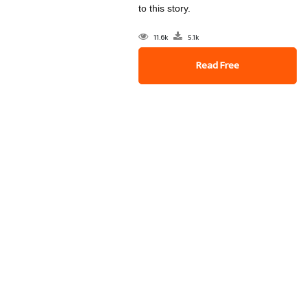
to this story.
11.6k
5.1k
Read Free