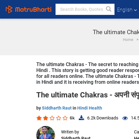
English
The ultimate Chakras
Home
The ultimate Chakras - The secret to reaching
Hindi . This story is getting good reader resp
for all readers online. The ultimate Chakras -
in Hindi and it is receiving from online readers
The ultimate Chakras - अपनी संपूर्
by
Siddharth Raut
in
Hindi Health
6k
6.2k
Downloads
14.
Writen by
Ca
Siddharth Raut
He