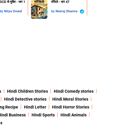
OCD से मुक्ति - भाग 1
मंजिले - भाग 47
by
Nitya Oswal
by
Neeraj Sharma
s
Hindi Children Stories
Hindi Comedy stories
Hindi Detective stories
Hindi Moral Stories
ing Recipe
Hindi Letter
Hindi Horror Stories
indi Business
Hindi Sports
Hindi Animals
es