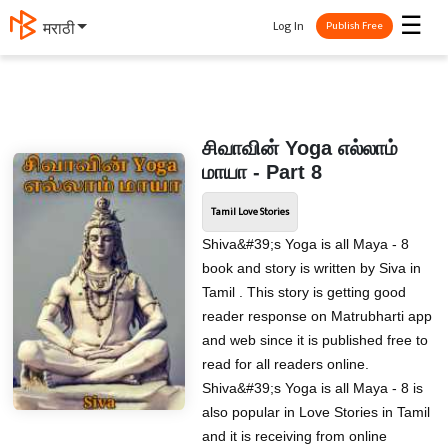
☰
Log In
मराठी
Publish Free
சிவாவின் Yoga எல்லாம்
மாயா - Part 8
Tamil Love Stories
Shiva&#39;s Yoga is all Maya - 8
book and story is written by Siva in
Tamil . This story is getting good
reader response on Matrubharti app
and web since it is published free to
read for all readers online.
Shiva&#39;s Yoga is all Maya - 8 is
also popular in Love Stories in Tamil
and it is receiving from online