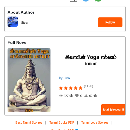
About Author
Follow
Siva
Full Novel
சிவாவின் Yoga எல்லாம்
மாயா
by Siva
(13.5k)
127.5k
0
62.4k
Total Episodes : 11
Best Tamil Stories
|
Tamil Books PDF
|
Tamil Love Stories
|