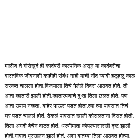
माळीण ते गोसेखुर्द ही कादंबरी काल्पनिक असून या कादंबरीचा
वास्तविक जीवनाशी काहीही संबंध नाही याची नोंद घ्यावी हळूहळू काळ
सरकत चालला होता.विजयाला तिचे गेलेले दिवस आठवत होते. ती
आता म्हातारी झाली होती.म्हातारपणाचे दुःख तिला छळत होते. पण
आता उपाय नव्हता. बाहेर पाऊस पडत होता.त्या त्या पावसात तिचं
घर पडत चाललं होतं. ढेकळं पावसात खाली कोसळताना दिसत होती.
तिला अगदी बेचैन वाटत होतं. धरणीमाता कोपल्यासारखी दृष्ट झाली
होती.गावात भुस्खलन झालं होतं. अशा बातम्या तिला आठवत होत्या.