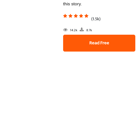
this story.
(1.5k)
14.2k
8.7k
Read Free