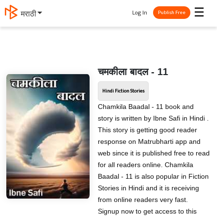
☰
Log In
मराठी
Publish Free
चमकीला बादल - 11
Hindi Fiction Stories
Chamkila Baadal - 11 book and
story is written by Ibne Safi in Hindi .
This story is getting good reader
response on Matrubharti app and
web since it is published free to read
for all readers online. Chamkila
Baadal - 11 is also popular in Fiction
Stories in Hindi and it is receiving
from online readers very fast.
Signup now to get access to this