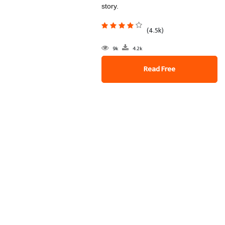
story.
(4.5k)
9k
4.2k
Read Free