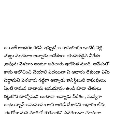
అయితే అందరం కలిసి ఇప్పుడే ఆ రామలింగం ఇంటికి వెళ్లి
చుట్టు ముడదాం అన్నాడు ఆవేశంగా యువకుడైన వీరేశం
,అవును వెళదాం అంటూ అరిచారు ఇంకొంత మంది. ఆవేశంతో
కాదు ఆలోచించి చేయాలి ఏదయినా ఏ ఆధారం లేకుండా ఏమి
చేద్దామని వెళతారు గట్టిగా అన్నాడు కానిస్టేబుల్ రాఘవులు.
ఏంటి రాఘవ బాబాయ్ అనుమానం ఉండి కూడా చేతులు
కట్టుకొని కూర్చోమని అంటావా అన్నాడు వీరేశం , నువ్వేగా
అంటున్నావ్ అనుమానం అని అతడే చేశాడని ఆధారం లేదు
,ఈ రోజు మన వూరిలో కొత్తవాళ్లని ఎవరయినా చూసారా