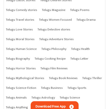
Telugu Classic Stories
Telugu Children Stories
Telugu Comedy stories
Telugu Magazine
Telugu Poems
Telugu Travel stories
Telugu Women Focused
Telugu Drama
Telugu Love Stories
Telugu Detective stories
Telugu Moral Stories
Telugu Adventure Stories
Telugu Human Science
Telugu Philosophy
Telugu Health
Telugu Biography
Telugu Cooking Recipe
Telugu Letter
Telugu Horror Stories
Telugu Film Reviews
Telugu Mythological Stories
Telugu Book Reviews
Telugu Thriller
Telugu Science-Fiction
Telugu Business
Telugu Sports
Telugu Animals
Telugu Astrology
Telugu Science
Download Free App
Telugu Anything
Telugu Crime Stories