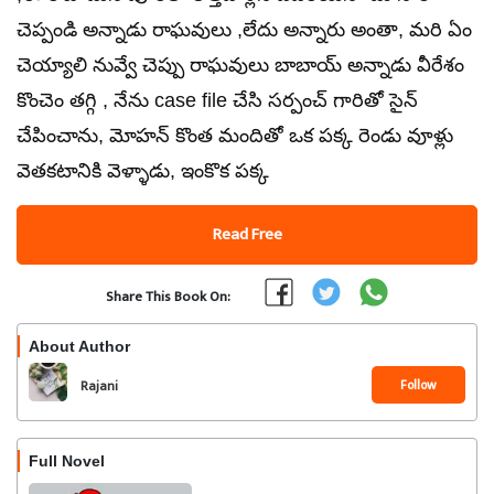
చెప్పండి అన్నాడు రాఘవులు ,లేదు అన్నారు అంతా, మరి ఏం
చెయ్యాలి నువ్వే చెప్పు రాఘవులు బాబాయ్ అన్నాడు వీరేశం
కొంచెం తగ్గి , నేను case file చేసి సర్పంచ్ గారితో సైన్
చేపించాను, మోహన్ కొంత మందితో ఒక పక్క రెండు వూళ్లు
వెతకటానికి వెళ్ళాడు, ఇంకొక పక్క
Read Free
Share This Book On:
About Author
Follow
Rajani
Full Novel