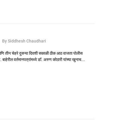
2
By Siddhesh Chaudhari
 तीन चेहरे दुसऱ्या दिवशी सकाळी ठीक आठ वाजता पोलीस
ाहेरील वर्तमानपत्रांमध्ये डॉ. अरुण कोठारी यांच्या खुनाच...