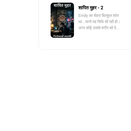
शापित मुहर - 2
Emily का चेहरा बिल्कुल शांत
था...मानो वह सिर्फ सो रही हो।
अगर कोई उसके शरीर को दे...