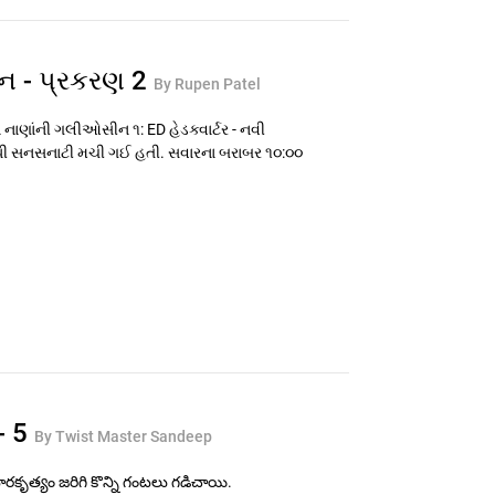
 - પ્રકરણ 2
By Rupen Patel
 નાણાંની ગલીઓસીન ૧: ED હેડક્વાર્ટર - નવી
 સુધી સનસનાટી મચી ગઈ હતી. સવારના બરાબર ૧૦:૦૦
- 5
By Twist Master Sandeep
ోరకృత్యం జరిగి కొన్ని గంటలు గడిచాయి.