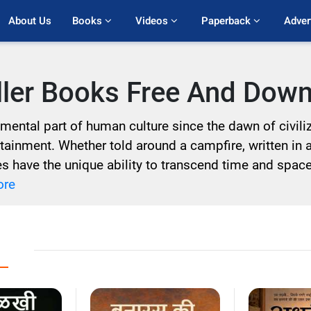
About Us
Books 
Videos 
Paperback 
Adver
iller Books Free And Dow
ntal part of human culture since the dawn of civiliza
ainment. Whether told around a campfire, written in 
ies have the unique ability to transcend time and spa
ore