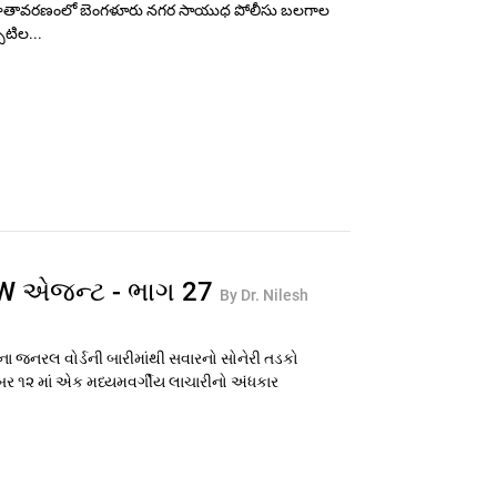
వాతావరణంలో బెంగళూరు నగర సాయుధ పోలీసు బలగాల
పటిల...
AW એજન્ટ - ભાગ 27
By Dr. Nilesh
 જનરલ વોર્ડની બારીમાંથી સવારનો સોનેરી તડકો
ંબર ૧૨ માં એક મધ્યમવર્ગીય લાચારીનો અંધકાર