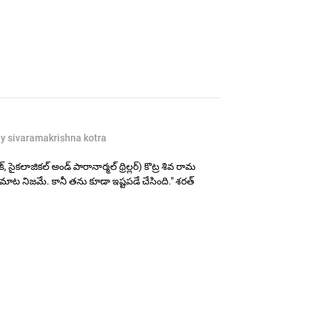
y sivaramakrishna kotra
్, సైకలాజికల్ అండ్ పారానార్మల్ థ్రిల్లర్) కొట్ర శివ రామ
 మాట నిజమే. కానీ తను కూడా ఇష్టపడే చేసింది." శరత్