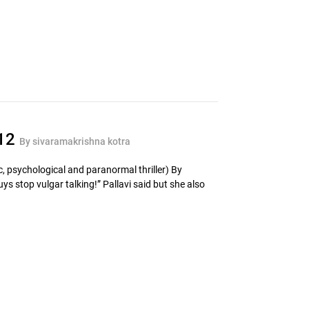
 12
By sivaramakrishna kotra
, psychological and paranormal thriller) By
s stop vulgar talking!” Pallavi said but she also