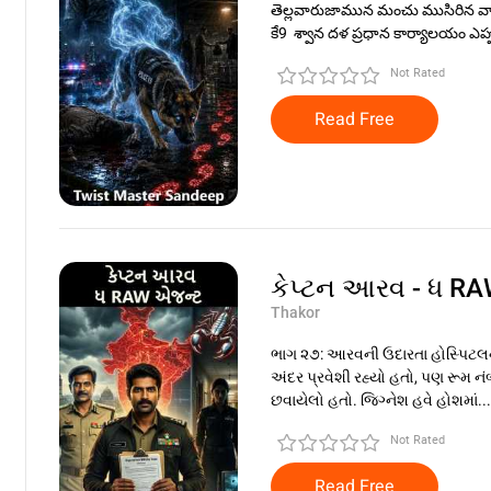
తెల్లవారుజామున మంచు ముసిరిన 
కే9 శ్వాన దళ ప్రధాన కార్యాలయం ఎప్
Not Rated
Read Free
કેપ્ટન આરવ - ધ R
Thakor
ભાગ ૨૭: આરવની ઉદારતા હોસ્પિટલના
અંદર પ્રવેશી રહ્યો હતો, પણ રૂમ ન
છવાયેલો હતો. જિગ્નેશ હવે હોશમાં...
Not Rated
Read Free