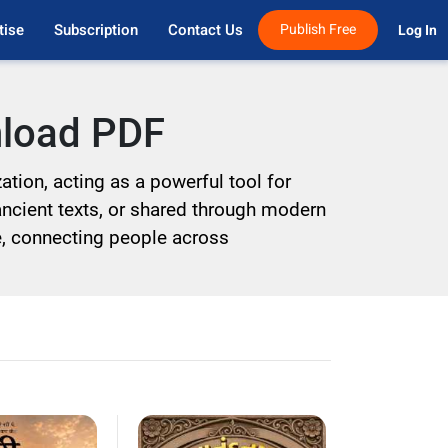
tise
Subscription
Contact Us
Publish Free
Log In 
nload PDF
tion, acting as a powerful tool for
ancient texts, or shared through modern
ce, connecting people across