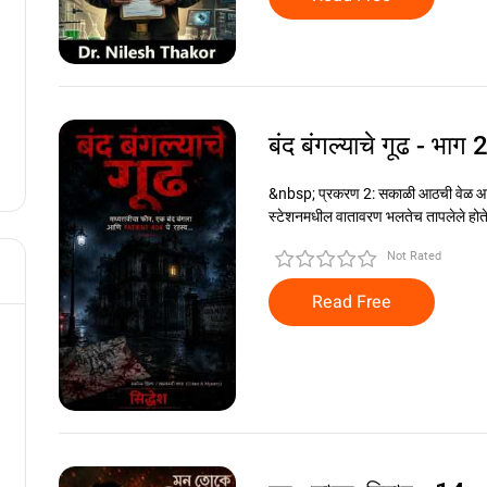
बंद बंगल्याचे गूढ - भाग 
&nbsp; प्रकरण 2: सकाळी आठची वेळ आणि
स्टेशनमधील वातावरण भलतेच तापलेले होते. ब
Not Rated
Read Free