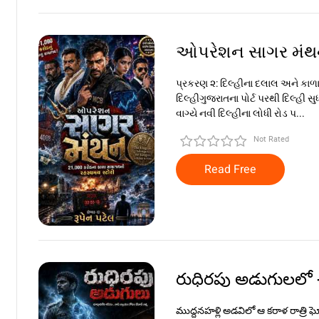
ઓપરેશન સાગર મંથન
પ્રકરણ ૨: દિલ્હીના દલાલ અને કાળા
દિલ્હીગુજરાતના પોર્ટ પરથી દિલ્હી
વાગ્યે નવી દિલ્હીના લોધી રોડ પ...
Not Rated
Read Free
రుధిరపు అడుగులలో 
ముద్దనహళ్లి అడవిలో ఆ కరాళ రాత్రి ఘ