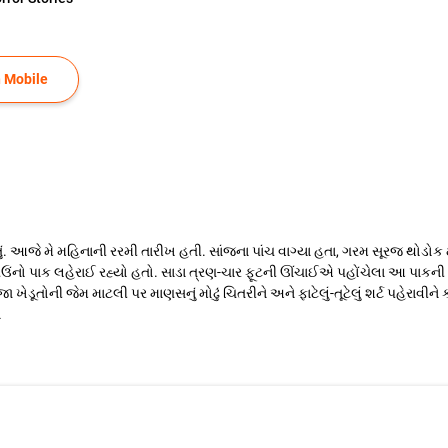
 Mobile
આજે મે મહિનાની રરમી તારીખ હતી. સાંજના પાંચ વાગ્યા હતા, ગરમ સૂરજ થોડોક 
ંનો પાક લહેરાઈ રહ્યો હતો. સાડા ત્રણ-ચાર ફૂટની ઊંચાઈએ પહોંચેલા આ પાકની 
ા ખેડૂતોની જેમ માટલી પર માણસનું મોઢું ચિતરીને અને ફાટેલું-તૂટેલું શર્ટ પહેર
ા