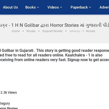
About Us
Books 
Videos 
Paperback 
Adver
ક્ર - 1 H N Golibar દ્વારા Horror Stories માં ગુજરાતી પ
Home
Novels
Gujarati Novels
કાલચક્ર - 1 - Novels
 Golibar in Gujarati . This story is getting good reader respons
d free to read for all readers online. Kaalchakra - 1 is also
 receiving from online readers very fast. Signup now to get acce
12.3k
Views
tegory
rror Stories