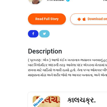
Read Full Story
Download on
Description
( પ્રકરણ : એક ) આજે કંઈક ખતરનાક-ભયાનક બનવાનું હતું. 
બાર કિલોમીટર અંદરની તરફ આવેલા પંદર એકરના ખેતરમાં ઘઉ
રાખવા માટે ચાડિયો લગાવી રહ્યો હતો. તેના પપ્પા ઓમકાર બીજ
માણસના મોઢા અને શરીર જેવો જ આકાર બનાવતા, અને એન
કાલચક્ર.
Novels