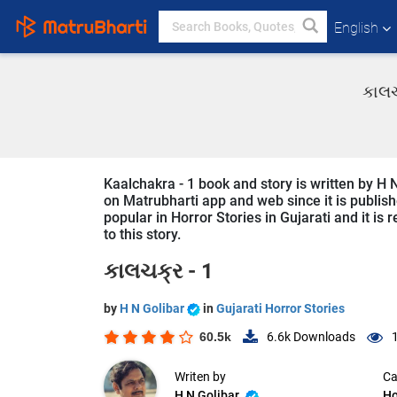
English
કાલચ
Kaalchakra - 1 book and story is written by H N
on Matrubharti app and web since it is publishe
popular in Horror Stories in Gujarati and it is
to this story.
કાલચક્ર - 1
by
H N Golibar
in
Gujarati Horror Stories
60.5k
6.6k
Downloads
Writen by
Ca
H N Golibar
Ho