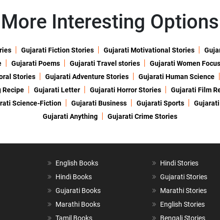
More Interesting Options
ries
Gujarati Fiction Stories
Gujarati Motivational Stories
Gujar
e
Gujarati Poems
Gujarati Travel stories
Gujarati Women Focu
oral Stories
Gujarati Adventure Stories
Gujarati Human Science
g Recipe
Gujarati Letter
Gujarati Horror Stories
Gujarati Film R
rati Science-Fiction
Gujarati Business
Gujarati Sports
Gujarati
Gujarati Anything
Gujarati Crime Stories
English Books
Hindi Stories
Hindi Books
Gujarati Stories
Gujarati Books
Marathi Stories
Marathi Books
English Stories
Tamil Books
Bengali Stories