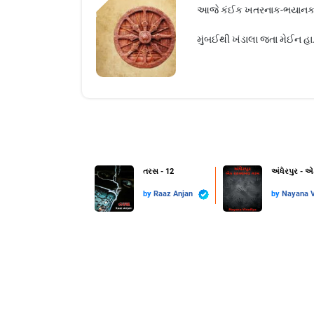
આજે કંઈક ખતરનાક-ભયાનક બનવા
મુંબઈથી ખંડાલા જતા મેઈન હા.
તરસ - 12
અંધેરપુર - 
by
Raaz Anjan
by
Nayana V