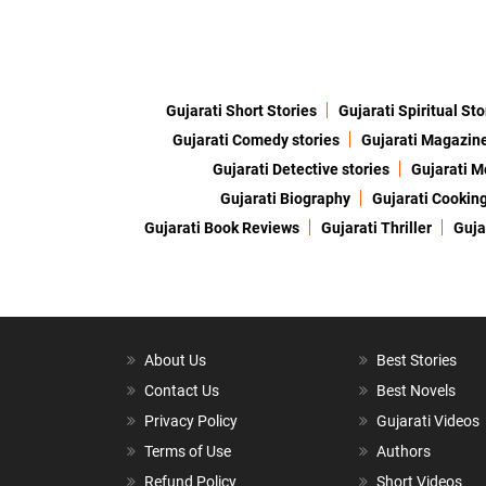
Gujarati Short Stories
Gujarati Spiritual Sto
Gujarati Comedy stories
Gujarati Magazin
Gujarati Detective stories
Gujarati M
Gujarati Biography
Gujarati Cookin
Gujarati Book Reviews
Gujarati Thriller
Guja
About Us
Best Stories
Contact Us
Best Novels
Privacy Policy
Gujarati Videos
Terms of Use
Authors
Refund Policy
Short Videos