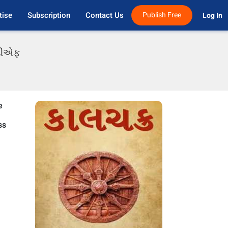
tise
Subscription
Contact Us
Publish Free
Log In 
ીડીએફ
e
ss