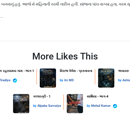
નું હતું. આજે મે મહિનાની રરમી તારીખ હતી. સાંજના પાંચ વાગ્યા હતા, ગરમ સ
..
More Likes This
એક રહસ્યમય ગામ - ભાગ 1
વિરાજ પેલેસ - પ્રસ્તાવના
અવાવરુ 
iradiya
by
its MD
by
Asho
કાલરાત્રી - 1
સાથિયા - ભાગ-4
by
Alpaba Sarvaiya
by
Mehul Kumar