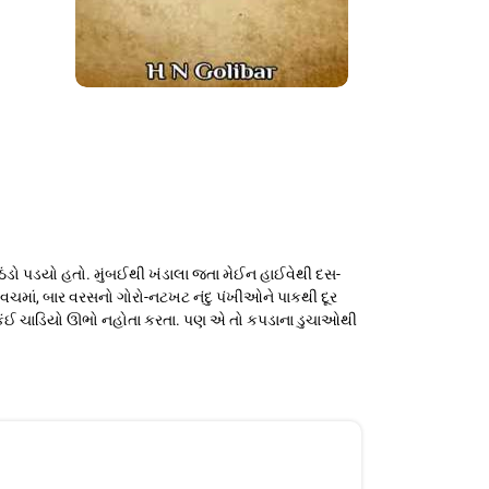
ઠંડો પડયો હતો. મુંબઈથી ખંડાલા જતા મેઈન હાઈવેથી દસ-
વચમાં, બાર વરસનો ગોરો-નટખટ નંદુ પંખીઓને પાકથી દૂર
ાવીને કંઈ ચાડિયો ઊભો નહોતા કરતા. પણ એ તો કપડાના ડુચાઓથી