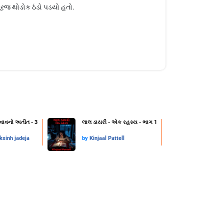
ૂરજ થોડોક ઠંડો પડયો હતો.
વાવનો અતીત - 3
લાલ ડાયરી - એક રહસ્ય - ભાગ 1
ksinh jadeja
by
Kinjaal Pattell