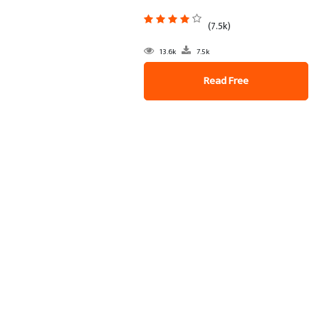
(7.5k)
13.6k
7.5k
Read Free