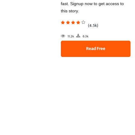
fast. Signup now to get access to
this story.
(4.5k)
11.2k
6.3k
Read Free