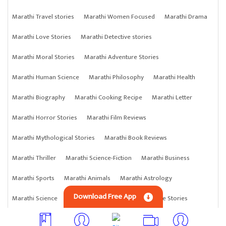
Marathi Travel stories
Marathi Women Focused
Marathi Drama
Marathi Love Stories
Marathi Detective stories
Marathi Moral Stories
Marathi Adventure Stories
Marathi Human Science
Marathi Philosophy
Marathi Health
Marathi Biography
Marathi Cooking Recipe
Marathi Letter
Marathi Horror Stories
Marathi Film Reviews
Marathi Mythological Stories
Marathi Book Reviews
Marathi Thriller
Marathi Science-Fiction
Marathi Business
Marathi Sports
Marathi Animals
Marathi Astrology
Download Free App
Marathi Science
Marathi Anything
Marathi Crime Stories