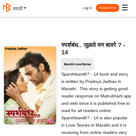
☰
Log In
मराठी
Publish Free
स्पर्शबंध.. जुळले मन बावरे ? -
14
Marathi Love Stories
Sparshbandh? - 14 book and story
is written by Pradnya Jadhav in
Marathi . This story is getting good
reader response on Matrubharti app
and web since it is published free to
read for all readers online.
Sparshbandh? - 14 is also popular
in Love Stories in Marathi and it is
receiving from online readers very