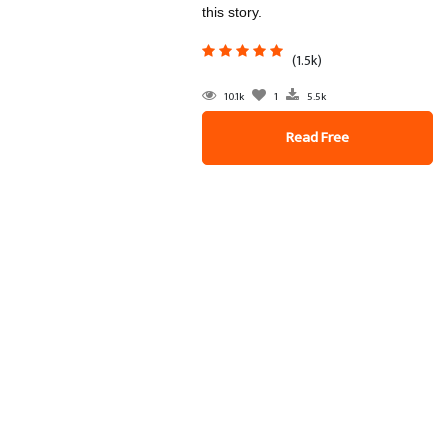
this story.
(1.5k)
10.1k
1
5.5k
Read Free