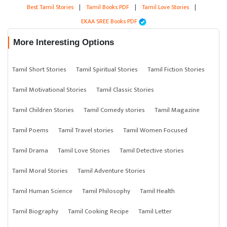
Best Tamil Stories
|
Tamil Books PDF
|
Tamil Love Stories
|
EKAA SREE Books PDF
More Interesting Options
Tamil Short Stories
Tamil Spiritual Stories
Tamil Fiction Stories
Tamil Motivational Stories
Tamil Classic Stories
Tamil Children Stories
Tamil Comedy stories
Tamil Magazine
Tamil Poems
Tamil Travel stories
Tamil Women Focused
Tamil Drama
Tamil Love Stories
Tamil Detective stories
Tamil Moral Stories
Tamil Adventure Stories
Tamil Human Science
Tamil Philosophy
Tamil Health
Tamil Biography
Tamil Cooking Recipe
Tamil Letter