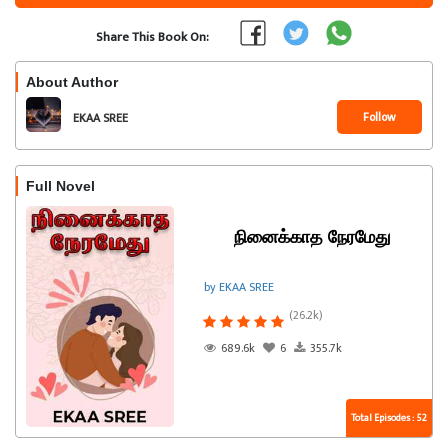
Share This Book On:
About Author
Follow
EKAA SREE
Full Novel
நினைக்காத நேரமேது
by EKAA SREE
(26.2k)
689.6k
6
355.7k
Total Episodes : 52