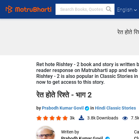
English
रेत होते 
Ret hote Rishtey - 2 book and story is written 
reader response on Matrubharti app and web sin
Rishtey - 2 is also popular in Classic Stories i
now to get access to this story.
रेत होते रिश्ते - भाग 2
by
Prabodh Kumar Govil
in
Hindi Classic Stories
3k
3.8k
Downloads
7.5
Writen by
Ca
Prabodh Kumar Govil
Cl