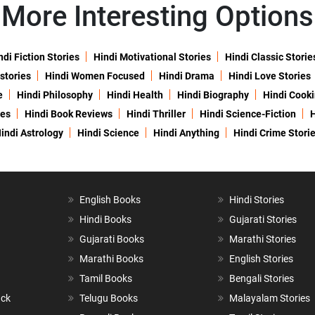
More Interesting Options
ndi Fiction Stories
Hindi Motivational Stories
Hindi Classic Storie
 stories
Hindi Women Focused
Hindi Drama
Hindi Love Stories
e
Hindi Philosophy
Hindi Health
Hindi Biography
Hindi Cook
ies
Hindi Book Reviews
Hindi Thriller
Hindi Science-Fiction
H
indi Astrology
Hindi Science
Hindi Anything
Hindi Crime Stori
English Books
Hindi Stories
Hindi Books
Gujarati Stories
Gujarati Books
Marathi Stories
Marathi Books
English Stories
Tamil Books
Bengali Stories
ack
Telugu Books
Malayalam Stories