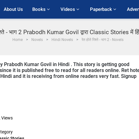
About Us
Books 
Videos 
Paperback 
Adver
रिश्ते - भाग 2 Prabodh Kumar Govil द्वारा Classic Stories में हि
Home
Novels
Hindi Novels
रेत होते रिश्ते - भाग 2 - Novels
by Prabodh Kumar Govil in Hindi . This story is getting good
ce it is published free to read for all readers online. Ret hot
n Hindi and it is receiving from online readers very fast. Signup
k
Views
tegory
assic Stories