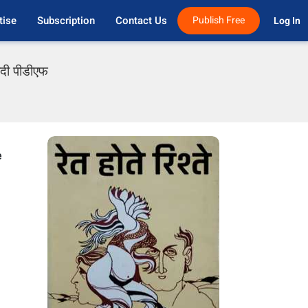
tise
Subscription
Contact Us
Publish Free
Log In 
ंदी पीडीएफ
e