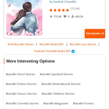
by Vaishali S Kamble
(713.4k)
755.6k
0
465.5k
Total Episodes : 61
Best Marathi Stories
|
Marathi Books PDF
|
Marathi Love Stories
|
Vaishali S Kamble Books PDF
More Interesting Options
Marathi Short Stories
Marathi Spiritual Stories
Marathi Fiction Stories
Marathi Motivational Stories
Marathi Classic Stories
Marathi Children Stories
Marathi Comedy stories
Marathi Magazine
Marathi Poems