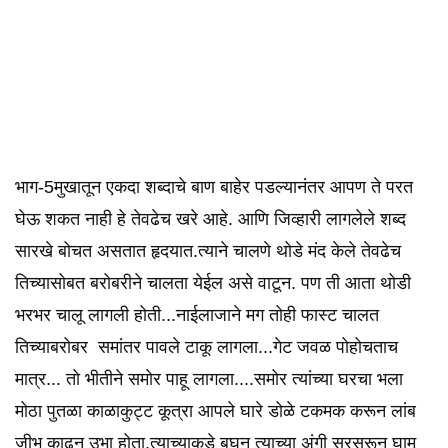
भाग-5मुखातून एकदा शब्दाचे बाण बाहेर पडल्यानंतर आपण ते परत
घेऊ शकत नाही हे तेवढेच खरे आहे. आणि जिव्हारी लागलेले शब्द
सारखे बोचत असतात हृदयात.त्याने चालणे थोडे मंद केले तेवढेच
तिच्यासोबत बरोबरीने चालता येईल असे वाटून. पण ती आता थोडी
भरभर चालू लागली होती...नाईलाजाने मग तोही फास्ट चालत
तिच्याबरोबर समांतर पावले टाकू लागला...गेट जवळ पोहोचताच
मात्र... तो भीतीने समोर पाहू लागला....समोर त्यांच्या घरचा भला
मोठा पुतळा काळाकुट्ट कूत्रा आपले घारे डोळे टकमक करून लांब
जीभ काढून उभा होता.त्याच्याकडे बघून त्याच्या अंगी सरसरून घाम