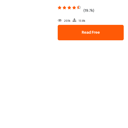
(19.7k)
20.1k
13.8k
Read Free