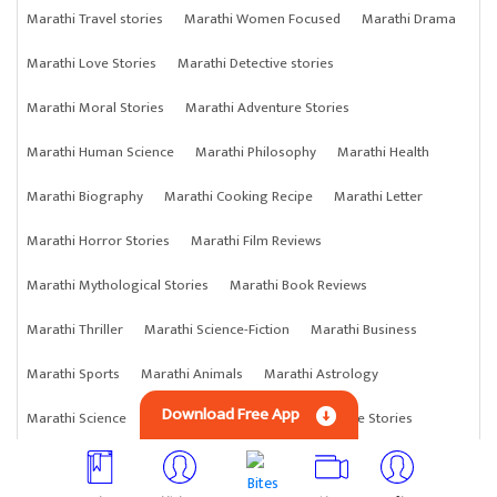
Marathi Travel stories
Marathi Women Focused
Marathi Drama
Marathi Love Stories
Marathi Detective stories
Marathi Moral Stories
Marathi Adventure Stories
Marathi Human Science
Marathi Philosophy
Marathi Health
Marathi Biography
Marathi Cooking Recipe
Marathi Letter
Marathi Horror Stories
Marathi Film Reviews
Marathi Mythological Stories
Marathi Book Reviews
Marathi Thriller
Marathi Science-Fiction
Marathi Business
Marathi Sports
Marathi Animals
Marathi Astrology
Download Free App
Marathi Science
Marathi Anything
Marathi Crime Stories