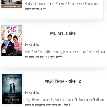
में और मेरे अहसास भाग-१ *** ईश्क में तेरे जोगन बन गई lआज राधा
जोगन बन गई ll *** ...
Mr. Ms. Fake
by kajal jha
शादी से बचने का आख़िरी रास्ता सुबह के आठ बजे। दिल्ली की सड़कें रोज़
की तरह भाग रही थीं। हॉर्न, मेट्रो ...
अधूरी किताब - सीजन 2
by kajal jha
अधूरी किताब – सीजन 2 एपिसोड 1 : रहस्यमयी किताब वाराणसी की रात
हमेशा से रहस्यमयी मानी जाती थी। दिन में ...