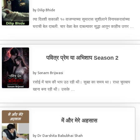
by Dilip Bhide
त्या दिवशी सकाळी १० वाजण्याच्या सुमारास सुशीलाने विनायकरावांच्या
घराची बेल दाबली. चार वेळा बेल दाबल्यावर सुद्धा आतून काहीच उत्तर ...
पवित्र प्रेम या अभिशाप Season 2
by Sonam Brijwasi
रसोई में चाय की भाप उठ रही थी। सुबह का समय था। राधा चुपचाप
खाना बना रही थी। उसके ...
में और मेरे अहसास
by Dr Darshita Babubhai Shah