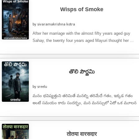
Wisps of Smoke
by sivaramakrishna kotra
After her marriage with the almost fifty years aged guy
Sahay, the twenty four years aged Mayuri thought her ...
తొలి పౌర్ణమి
by sreelu
మనం భవిష్యత్తుని తరిమితే మనల్ని తరిమేదే గతం, ఇక్కడ గతం
అంటే సమయం కాదు సందర్భం, మన మనస్సులో ఏదో ఒక మూలన
నిలిచిపోయిన ఆలోచన ...
तोतया वारसदार