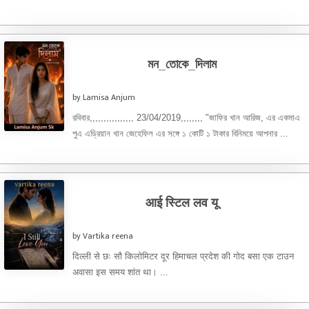
মন_তোকে_দিলাম
by Lamisa Anjum
রবিবার,,,,,,,,,,,,,,,, 23/04/2019,,,,,,,, "জাফির খান আরিজ, এর একমাএ
পুএ এড্রিয়ান খান জেহেফিল এর সঙ্গে ১ কোটি ১ টাকার বিনিময়ে আপনার ...
आई स्टिल लव यू
by Vartika reena
दिल्ली से छः सौ किलोमिटर दूर हिमाचल प्रदेश की गोद बसा एक टाउन
अवासा इस समय शांत था। ...