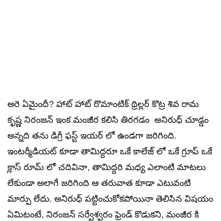
అరె ఏమైందీ? హాట్ హాట్ రొమాంటిక్ థ్రిల్లర్ కొట్ర శివ రామ
కృష్ణ నిరంజన్ ఇంక మంజీర కలిసి తిరగడం అనిరుధ్ చూడ్డం
అన్నది తను డిగ్రీ ఫస్ట్ ఇయర్ లో ఉండగా జరిగింది.
ఇంటర్మీడియట్ కూడా తామిద్దరూ ఒకే కాలేజ్ లో ఒకే గ్రూప్ ఒకే
క్లాస్ రూమ్ లో చదివినా, తామిద్దరి మధ్య ఎలాంటి మాటలు
లేకుండా అలాగే జరిగింది ఆ తరువాత కూడా ఎటువంటి
మార్పు లేదు. అనిరుధ్ పట్టించుకోకపోయినా తెలిసిన విషయం
ఏమిటంటే, నిరంజన్ సర్వేశ్వరం ఫ్రెండ్ కొడుకని, మంజీర కి