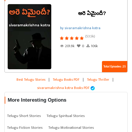
అరె ఏమైందీ?
by sivaramakrishna kotra
(53.5k)
201.9k
0
106k
Total Episodes : 25
Best Telugu Stories
|
Telugu Books PDF
|
Telugu Thriller
|
sivaramakrishna kotra Books PDF
More Interesting Options
Telugu Short Stories
Telugu Spiritual Stories
Telugu Fiction Stories
Telugu Motivational Stories