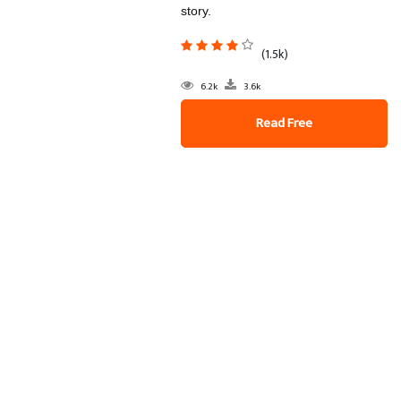
story.
(1.5k)
6.2k
3.6k
Read Free