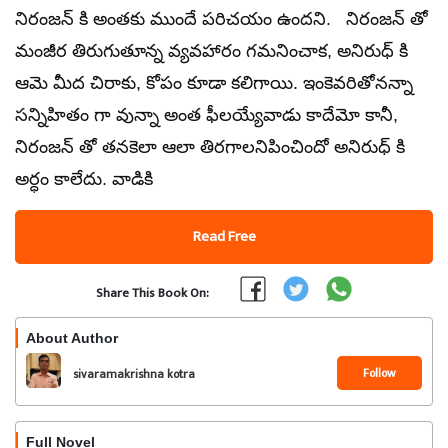
నిరంజన్ కి అంతకు ముందే పరిచయం ఉందని. నిరంజన్ తో
మంజీర తిరుగుతూన్న వ్యవహారం గమనించాక, అనిరుధ్ కి
ఆమె మీద చిరాకు, కోపం కూడా కలిగాయి. ఇంకెవరితోనన్నా
సన్నిహితం గా వున్నా అంత ఫీలయ్యేవాడు కాదేమో కానీ,
నిరంజన్ తో తనకెలా ఆలా తిరగాలనిపించిందో అనిరుధ్ కి
అర్ధం కాలేదు. వాడికి
Read Free
Share This Book On:
About Author
Follow
sivaramakrishna kotra
Full Novel