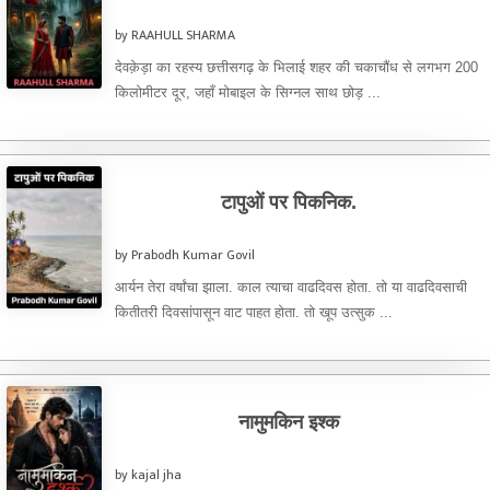
by RAAHULL SHARMA
देवक़ेड़ा का रहस्य छत्तीसगढ़ के भिलाई शहर की चकाचौंध से लगभग 200
किलोमीटर दूर, जहाँ मोबाइल के सिग्नल साथ छोड़ ...
टापुओं पर पिकनिक.
by Prabodh Kumar Govil
आर्यन तेरा वर्षांचा झाला. काल त्याचा वाढदिवस होता. तो या वाढदिवसाची
कितीतरी दिवसांपासून वाट पाहत होता. तो खूप उत्सुक ...
नामुमकिन इश्क
by kajal jha