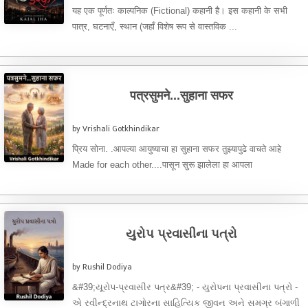
यह एक पूर्णतः काल्पनिक (Fictional) कहानी है। इस कहानी के सभी
पात्र, घटनाएँ, स्थान (जहाँ विशेष रूप से वास्तविक ...
पत्रसुमने...सुहाना सफर
by Vrishali Gotkhindikar
प्रिय सोना. .आपल्या आयुष्याचा हा सुहाना सफर तुझ्यापुढे वाचते आहे
Made for each other....पासून सुरू झालेला हा आपला
प्रवासअगदीMad for each ...
યુરોપ પ્રવાસીના પત્રો
by Rushil Dodiya
&#39;યૂરોપ-પ્રવાસીર પત્ર&#39; - યુરોપના પ્રવાસીના પત્રો -
એ રવીન્દ્રનાથ ટાગોરના સાહિત્યિક જીવન અને સમગ્ર બંગાળી