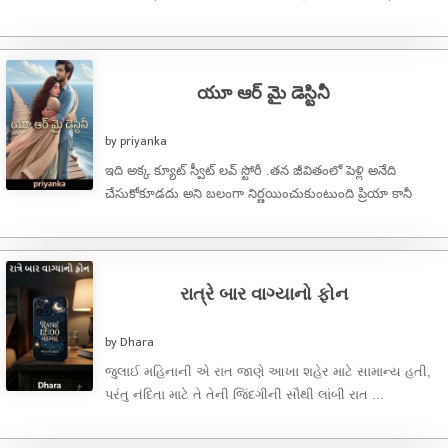
સાહિત્યની એક ખૂબ જ ...
యూ ఆర్ మై డెస్టినీ
by priyanka
ఇది అక్క క్యూట్ స్వీట్ లవ్ స్టోరీ .తన జీవితంలో పెళ్లి అనేది
చేసుకోకూడదు అని బలంగా నిర్ణయించుకుంటుంది ప్రియా కానీ
అనుకోని సంఘటన వల్ల ...
રાત્રે બાર વાગ્યાનો ફોન
by Dhara
જુલાઈ મહિનાની એ રાત જાણે આખા શહેર માટે સામાન્ય હતી,
પરંતુ નંદિતા માટે તે તેની જિંદગીની સૌથી લાંબી રાત ...