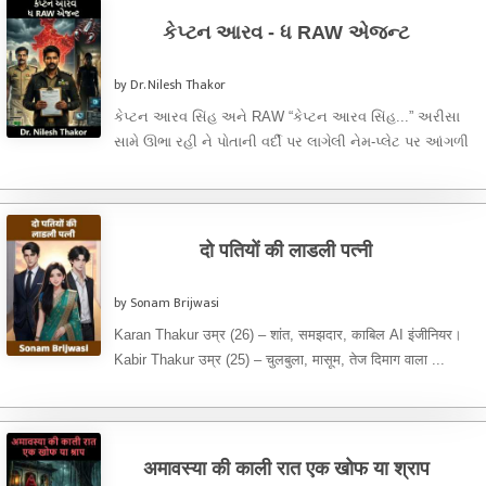
કેપ્ટન આરવ - ધ RAW એજન્ટ
by Dr. Nilesh Thakor
કેપ્ટન આરવ સિંહ અને RAW “કેપ્ટન આરવ સિંહ...” અરીસા
સામે ઊભા રહી ને પોતાની વર્દી પર લાગેલી નેમ-પ્લેટ પર આંગળી
...
दो पतियों की लाडली पत्नी
by Sonam Brijwasi
Karan Thakur उम्र (26) – शांत, समझदार, काबिल AI इंजीनियर।
Kabir Thakur उम्र (25) – चुलबुला, मासूम, तेज दिमाग वाला ...
अमावस्या की काली रात एक खोफ या श्राप