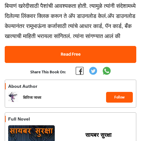
बियाणं खरेदीसाठी पैशांची आवश्यकता होती. त्यामुळे त्यांनी संदेशामध्ये
दिलेल्या लिंकवर क्लिक करून ते अ‍ॅप डाउनलोड केलं.अ‍ॅप डाउनलोड
केल्यानंतर रामूभाऊंना कर्जासाठी त्यांचे आधार कार्ड, पॅन कार्ड, बँक
खात्याची माहिती भरायला सांगितलं. त्यांना सांगण्यात आलं की
Read Free
Share This Book On:
About Author
Follow
क्षितिजा जाधव
Full Novel
सायबर सुरक्षा