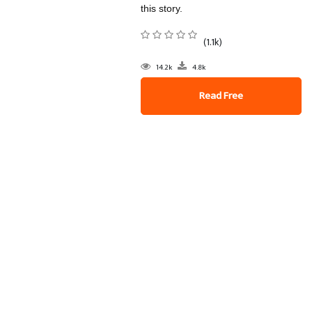
this story.
(1.1k)
14.2k
4.8k
Read Free