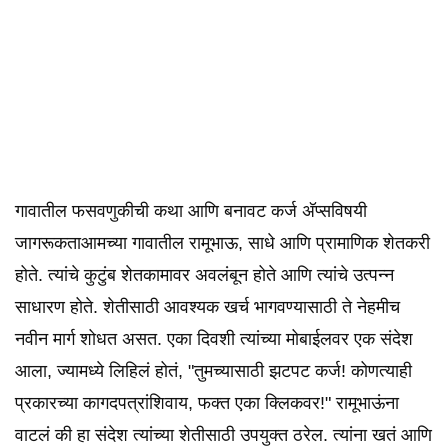
गावातील फसवणुकीची कथा आणि बनावट कर्ज अ‍ॅप्सविषयी
जागरूकताआमच्या गावातील रामूभाऊ, साधे आणि प्रामाणिक शेतकरी
होते. त्यांचे कुटुंब शेतकामावर अवलंबून होते आणि त्यांचे उत्पन्न
साधारण होते. शेतीसाठी आवश्यक खर्च भागवण्यासाठी ते नेहमीच
नवीन मार्ग शोधत असत. एका दिवशी त्यांच्या मोबाईलवर एक संदेश
आला, ज्यामध्ये लिहिलं होतं, "तुमच्यासाठी झटपट कर्ज! कोणत्याही
प्रकारच्या कागदपत्रांशिवाय, फक्त एका क्लिकवर!" रामूभाऊंना
वाटलं की हा संदेश त्यांच्या शेतीसाठी उपयुक्त ठरेल. त्यांना खतं आणि