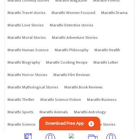
Marathi Comedy stories
Marathi Magazine
Marathi Poems
Marathi Travel stories
Marathi Women Focused
Marathi Drama
Marathi Love Stories
Marathi Detective stories
Marathi Moral Stories
Marathi Adventure Stories
Marathi Human Science
Marathi Philosophy
Marathi Health
Marathi Biography
Marathi Cooking Recipe
Marathi Letter
Marathi Horror Stories
Marathi Film Reviews
Marathi Mythological Stories
Marathi Book Reviews
Marathi Thriller
Marathi Science-Fiction
Marathi Business
Marathi Sports
Marathi Animals
Marathi Astrology
Download Free App
Marathi Science
Marathi Anything
Marathi Crime Stories