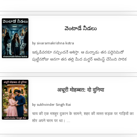
వెంటాడే నీడలు
by sivaramakrishna kotra
ఇక్కడివరకూ నచ్చిందనే ఆశిస్తా. ఆ మర్నాడు తన పద్దెనిమిదో
పుట్టినరోజు అనగా తన తల్లి మీద మర్డర్ అటెంప్ట్ చేసింది సారిక
తనకేమాత్రం ఆ విషయమై స్పృహ ...
अधूरी मोहब्बत: दो दुनिया
by sukhvinder Singh Rai
चाय की एक मशहूर दुकान के सामने, शहर की व्यस्त सड़क पर गाड़ियों का
शोर अपने चरम पर था। ...