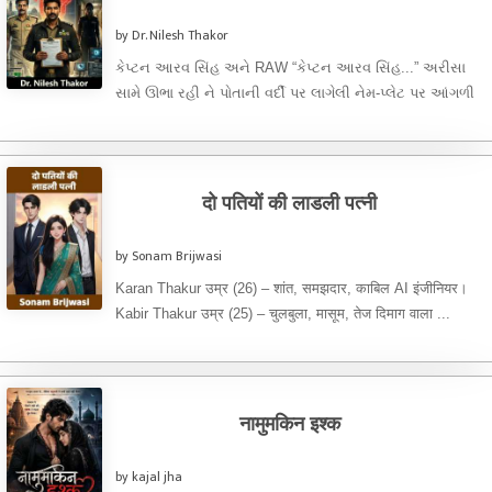
by Dr. Nilesh Thakor
કેપ્ટન આરવ સિંહ અને RAW “કેપ્ટન આરવ સિંહ...” અરીસા
સામે ઊભા રહી ને પોતાની વર્દી પર લાગેલી નેમ-પ્લેટ પર આંગળી
...
दो पतियों की लाडली पत्नी
by Sonam Brijwasi
Karan Thakur उम्र (26) – शांत, समझदार, काबिल AI इंजीनियर।
Kabir Thakur उम्र (25) – चुलबुला, मासूम, तेज दिमाग वाला ...
नामुमकिन इश्क
by kajal jha