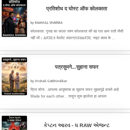
प्रतिशोध द घोस्ट ऑफ कोलकाता
by RAAHULL SHARMA
कोलकाता: गुनाह का काला जश्न कोलकाता की वह रात आम रातों जैसी
नहीं थी। &#39;द वेलवेट अंडरग्राउंड&#39; नाइट क्लब के ...
पत्रसुमने...सुहाना सफर
by Vrishali Gotkhindikar
प्रिय सोना. .आपल्या आयुष्याचा हा सुहाना सफर तुझ्यापुढे वाचते आहे
Made for each other....पासून सुरू झालेला हा आपला
प्रवासअगदीMad for each ...
કેપ્ટન આરવ - ધ RAW એજન્ટ