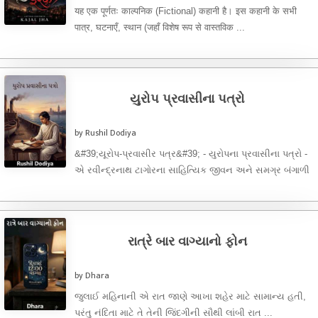
यह एक पूर्णतः काल्पनिक (Fictional) कहानी है। इस कहानी के सभी
पात्र, घटनाएँ, स्थान (जहाँ विशेष रूप से वास्तविक ...
યુરોપ પ્રવાસીના પત્રો
by Rushil Dodiya
&#39;યૂરોપ-પ્રવાસીર પત્ર&#39; - યુરોપના પ્રવાસીના પત્રો -
એ રવીન્દ્રનાથ ટાગોરના સાહિત્યિક જીવન અને સમગ્ર બંગાળી
સાહિત્યની એક ખૂબ જ ...
રાત્રે બાર વાગ્યાનો ફોન
by Dhara
જુલાઈ મહિનાની એ રાત જાણે આખા શહેર માટે સામાન્ય હતી,
પરંતુ નંદિતા માટે તે તેની જિંદગીની સૌથી લાંબી રાત ...