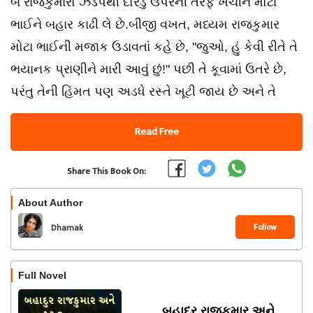
બે રાજકુમારો ઝડપથી દોરડું ઉપરની તરફ ખેંચીને મોટા
ભાઈને બહાર કાઢી લે છે.બીજી વખત, મધ્યમ રાજકુમાર
મોટા ભાઈની મજાક ઉડાવતાં કહે છે, "જુઓ, હું કેવી રીતે તે
ભયાનક પ્રાણીને મારી આવું છું!" પછી તે કૂવામાં ઉતરે છે,
પરંતુ તેની હિંમત પણ અડધે રસ્તે ખૂટી જાય છે અને તે
Read Free
Share This Book On:
About Author
Follow
Dhamak
Full Novel
બહાદુર રાજકુમાર અને