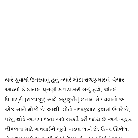
યારે કૂવામાં ઉતરવાનું હતું ત્યારે મોટા રાજકુમારને વિચાર
આવ્યો કે ઘાયલ પ્રાણી કદાચ મરી ગયું હશે, એટલે
પિતાશ્રી (રાજાજી) સામે બહાદુરીનું ઇનામ મેળવવાનો આ
એક સારો મોકો છે.આથી, મોટો રાજકુમાર કૂવામાં ઉતરે છે,
પરંતુ થોડે આગળ જતાં અંધકારથી ડરી જાય છે અને બહાર
નીકળવા માટે ગભરાઈને બૂમો પાડવા લાગે છે. ઉપર ઊભેલા