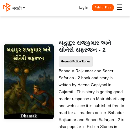
☰
Log In
मराठी
Publish Free
બહાદુર રાજકુમાર અને
સોનેરી સફરજન - 2
Gujarati Fiction Stories
Bahadur Rajkumar ane Soneri
Safarjan - 2 book and story is
written by Heena Gopiyani in
Gujarati . This story is getting good
reader response on Matrubharti app
and web since it is published free to
read for all readers online. Bahadur
Rajkumar ane Soneri Safarjan - 2 is
also popular in Fiction Stories in