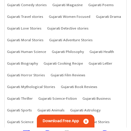
Gujarati Comedy stories
Gujarati Magazine
Gujarati Poems
Gujarati Travel stories
Gujarati Women Focused
Gujarati Drama
Gujarati Love Stories
Gujarati Detective stories
Gujarati Moral Stories
Gujarati Adventure Stories
Gujarati Human Science
Gujarati Philosophy
Gujarati Health
Gujarati Biography
Gujarati Cooking Recipe
Gujarati Letter
Gujarati Horror Stories
Gujarati Film Reviews
Gujarati Mythological Stories
Gujarati Book Reviews
Gujarati Thriller
Gujarati Science-Fiction
Gujarati Business
Gujarati Sports
Gujarati Animals
Gujarati Astrology
Download Free App
Gujarati Science
Gujarati Anything
Gujarati Crime Stories