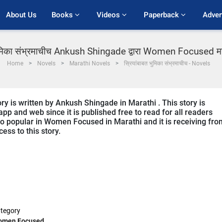
About Us
Books 
Videos 
Paperback 
Adver
भुमिका संभ्रमाचीच Ankush Shingade द्वारा Women Focused मरा
Home
Novels
Marathi Novels
स्रियांबाबत भुमिका संभ्रमाचीच - Novels
 is written by Ankush Shingade in Marathi . This story is
p and web since it is published free to read for all readers
o popular in Women Focused in Marathi and it is receiving fro
ess to this story.
tegory
omen Focused