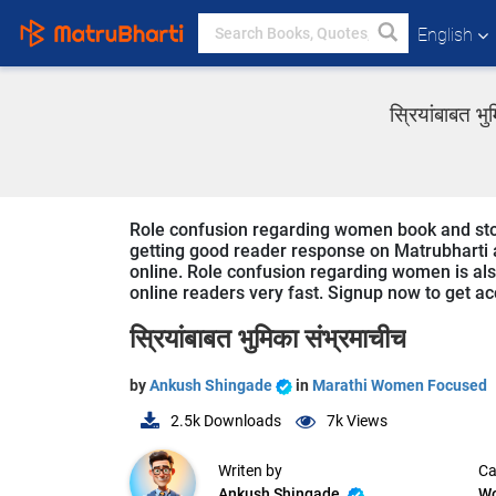
English
स्रियांबाबत 
Role confusion regarding women book and story
getting good reader response on Matrubharti ap
online. Role confusion regarding women is als
online readers very fast. Signup now to get acc
स्रियांबाबत भुमिका संभ्रमाचीच
by
Ankush Shingade
in
Marathi Women Focused
2.5k
Downloads
7k
Views
Writen by
Ca
Ankush Shingade
W