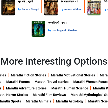
सून नव्हे... मुलगी
रंग माझा वेगळा - 1
देवी
by
Punam Bhagat
by
manasvi Manu
by
कस्तुरी मेथी - भाग 1
by
madhugandh khadse
More Interesting Options
ries
Marathi Fiction Stories
Marathi Motivational Stories
Marat
e
Marathi Poems
Marathi Travel stories
Marathi Women Focus
s
Marathi Adventure Stories
Marathi Human Science
Marathi P
thi Horror Stories
Marathi Film Reviews
Marathi Mythological St
arathi Sports
Marathi Animals
Marathi Astrology
Marathi Sci