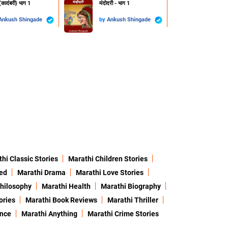
 (कादंबरी) भाग 1
मंदोदरी - भाग 1
Ankush Shingade
by
Ankush Shingade
hi Classic Stories
Marathi Children Stories
ed
Marathi Drama
Marathi Love Stories
hilosophy
Marathi Health
Marathi Biography
ories
Marathi Book Reviews
Marathi Thriller
ence
Marathi Anything
Marathi Crime Stories