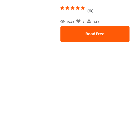
(3k)
10.2k
3
4.8k
Read Free