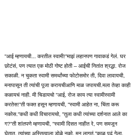
"आई म्हणायची... करतील स्वामी!"माझं लहानपण गावाकडं गेलं. घर
छोटंसं, पण त्यात एक मोठी गोष्ट होती – आईची नितांत श्रद्धा. रोज
सकाळी. न चुकता स्वामी समर्थांच्या फोटोसमोर ती, दिवा लावायची,
मनापासून ती त्यांची पूजा करायचीआणि माळ जपायची.मला तेव्हा काही
कळायचं नाही. मी चिडायचो "आई, रोज काय त्या स्वामीस्वामी
करतेस!"ती फक्त हसून म्हणायची, "स्वामी आहेत ना, चिंता करू
नकोस."कधी कधी विचारायचो, "तुला कधी त्यांच्या दर्शनात आले का
ग?"ती शांतपणे म्हणायची, "स्वामी दिसत नाहीत रे, पण समजून
घेतात. त्यांच्या अस्तित्वाला डोळे नको, मन लागतं."काळ पुढं गेला.