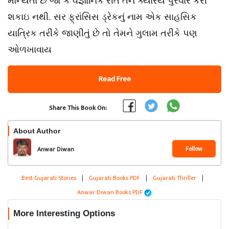
માન્યતા છે જો કે વૈજ્ઞાનિક રીતે તેને ક્યારેય પુરવાર કરી
શકાઇ નથી. સર ફ્રાંસિસ ડ્રેકનું નામ એક સાહસિક
યાત્રિક તરીકે જાણીતું છે તો તેમને ગુલામ તરીકે પણ
ઓળખાવાય
Read Free
Share This Book On:
About Author
Follow
Anwar Diwan
Best Gujarati Stories
|
Gujarati Books PDF
|
Gujarati Thriller
|
Anwar Diwan Books PDF
More Interesting Options