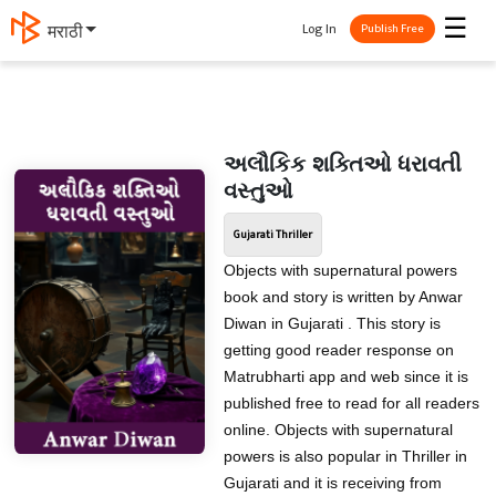
☰
Log In
मराठी
Publish Free
અલૌકિક શક્તિઓ ધરાવતી
વસ્તુઓ
Gujarati Thriller
Objects with supernatural powers
book and story is written by Anwar
Diwan in Gujarati . This story is
getting good reader response on
Matrubharti app and web since it is
published free to read for all readers
online. Objects with supernatural
powers is also popular in Thriller in
Gujarati and it is receiving from