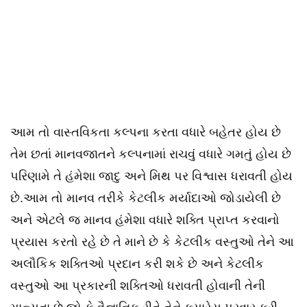
આમ તો વાસ્તવિકતા કલ્પના કરતા વધારે બહેતર હોય છે
તેમ છતાં માનવજાતને કલ્પનામાં રાચવું વધારે ગમતું હોય છે
પરિણામે તે હંમેશા જાદુ અને મિથ પર વિશ્વાસ ધરાવતી હોય
છે.આમ તો માનવ તરીકે કેટલીક મર્યાદાઓ જોડાયેલી છે
અને એટલે જ માનવ હંમેશા વધારે શક્તિ પ્રાપ્ત કરવાનો
પ્રયાસ કરતો રહે છે તે માને છે કે કેટલીક વસ્તુઓ તેને આ
અલૌકિક શક્તિઓ પ્રદાન કરી શકે છે અને કેટલીક
વસ્તુઓ આ પ્રકારની શક્તિઓ ધરાવતી હોવાની તેની