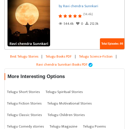
by Ravi chendra Sunnkari
(14.4k)
544.4k
0
212.3k
Total Episodes : 86
Best Telugu Stories
|
Telugu Books PDF
|
Telugu Science-Fiction
|
Ravi chendra Sunnkari Books PDF
More Interesting Options
Telugu Short Stories
Telugu Spiritual Stories
Telugu Fiction Stories
Telugu Motivational Stories
Telugu Classic Stories
Telugu Children Stories
Telugu Comedy stories
Telugu Magazine
Telugu Poems