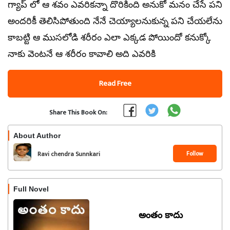
గ్యాప్ లో ఆ శవం ఎవరికన్నా దొరికింది అనుకో మనం చేసే పని
అందరికీ తెలిసిపోతుంది నేనే చెయ్యాలనుకున్న పని చేయలేను
కాబట్టి ఆ ముసలోడి శరీరం ఎలా ఎక్కడ పోయిందో కనుక్కో
నాకు వెంటనే ఆ శరీరం కావాలి అది ఎవరికి
Read Free
Share This Book On:
About Author
Follow
Ravi chendra Sunnkari
Full Novel
అంతం కాదు