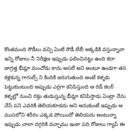
కొంతమంది రౌడీలు వచ్చి ఏంటి రౌడీ బేబీ అక్కడికి వస్తున్నావా
ఇన్ని రోజులు నీ నిరీక్షణ ఇప్పుడు ఫలించినట్టు ఉంది కదా
జాగ్రత్త భీమ్లా మంచోడు కాదు అసలే అని అంటూ ఉండగా తన
కళ్లకున్న గాగుల్స్ ని కిందికి జరుగుతుంది అంటే కళ్ళకు
పెట్టుకుంటుంది అప్పుడు ఎర్రగా కనిపిస్తుంది ఆ రెడ్ కలర్
కళ్ళల్లో నుంచి రక్తం తుడుస్తున్న భీమ్లా కనిపిస్తాడు ఏంట్రా నేను
చేసే పని ఎవరికి తెలియకూడదు అని అనుకుంటే ఇప్పుడు ఆ
ముసలోని శరీరం ఎక్కడ పోయిందో తెలియదు అంటున్నా
ఇప్పుడు చాలా దగ్గరికి వచ్చాము ఇంకా పది రోజులు గ్యాప్ ఈ