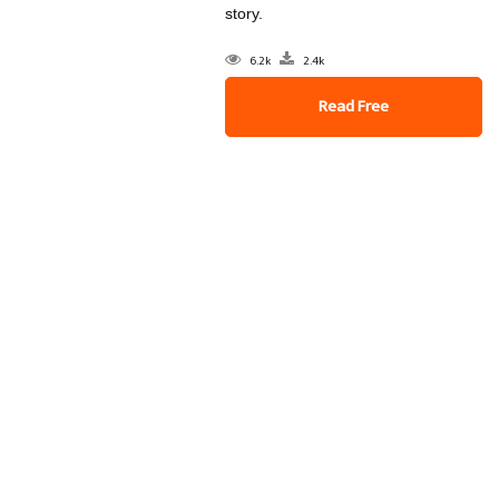
story.
6.2k
2.4k
Read Free