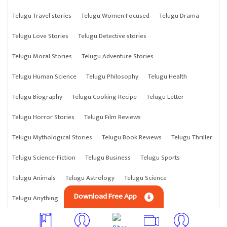
Telugu Travel stories
Telugu Women Focused
Telugu Drama
Telugu Love Stories
Telugu Detective stories
Telugu Moral Stories
Telugu Adventure Stories
Telugu Human Science
Telugu Philosophy
Telugu Health
Telugu Biography
Telugu Cooking Recipe
Telugu Letter
Telugu Horror Stories
Telugu Film Reviews
Telugu Mythological Stories
Telugu Book Reviews
Telugu Thriller
Telugu Science-Fiction
Telugu Business
Telugu Sports
Telugu Animals
Telugu Astrology
Telugu Science
Download Free App
Telugu Anything
Telugu Crime Stories