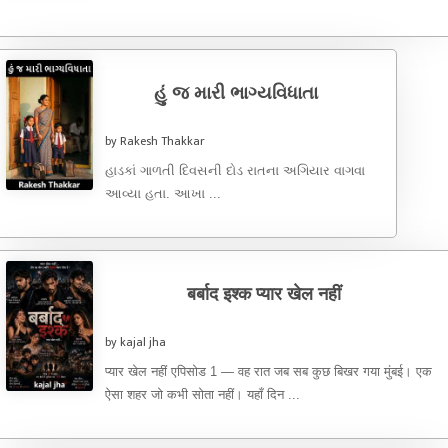
હું જ મારી ભાગ્યવિધાતા
by Rakesh Thakkar
હાડકાં ગાળતી દિવસની દોડ રાતના અગિયાર વાગવા
આવ્યા હતા. આખા ...
बर्बाद इश्क प्यार खेल नहीं
by kajal jha
प्यार खेल नहीं एपिसोड 1 — वह रात जब सब कुछ बिखर गया मुंबई। एक
ऐसा शहर जो कभी सोता नहीं। यहाँ दिन ...