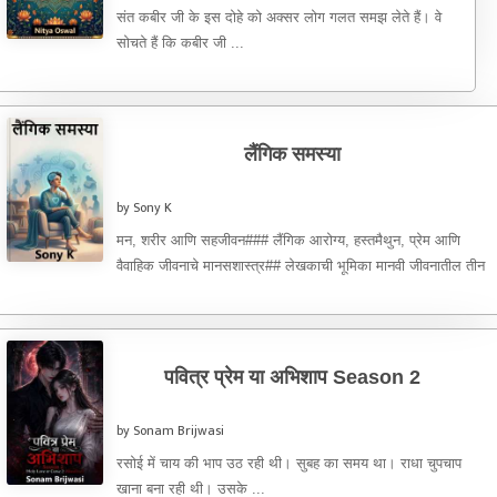
संत कबीर जी के इस दोहे को अक्सर लोग गलत समझ लेते हैं। वे
सोचते हैं कि कबीर जी ...
लैंगिक समस्या
by Sony K
मन, शरीर आणि सहजीवन### लैंगिक आरोग्य, हस्तमैथुन, प्रेम आणि
वैवाहिक जीवनाचे मानसशास्त्र## लेखकाची भूमिका मानवी जीवनातील तीन
गोष्टी अत्यंत ...
पवित्र प्रेम या अभिशाप Season 2
by Sonam Brijwasi
रसोई में चाय की भाप उठ रही थी। सुबह का समय था। राधा चुपचाप
खाना बना रही थी। उसके ...