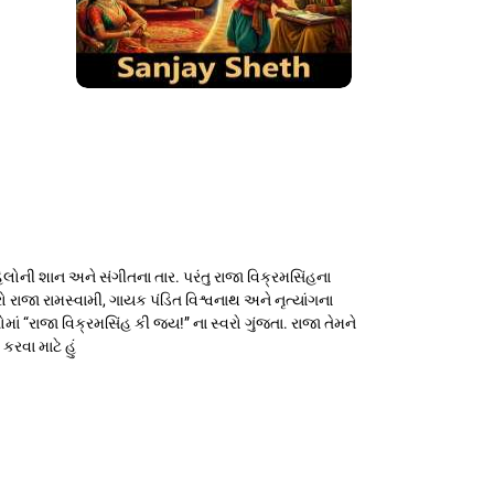
મહેલોની શાન અને સંગીતના તાર. પરંતુ રાજા વિક્રમસિંહના
રાજા રામસ્વામી, ગાયક પંડિત વિશ્વનાથ અને નૃત્યાંગના
ાં “રાજા વિક્રમસિંહ કી જય!” ના સ્વરો ગુંજતા. રાજા તેમને
રવા માટે હું