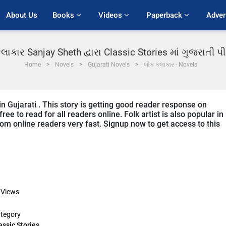
About Us
Books 
Videos 
Paperback 
Adver
લાકાર Sanjay Sheth દ્વારા Classic Stories માં ગુજરાતી 
Home
Novels
Gujarati Novels
લોક કલાકાર - Novels
 in Gujarati . This story is getting good reader response on
ee to read for all readers online. Folk artist is also popular in
 from online readers very fast. Signup now to get access to this
Views
tegory
assic Stories