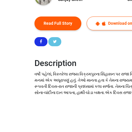
Read Full Story
Download on
Description
વર્ષો પહેલાં, વિસ્તરેલા રાજ્ય વિક્રમપુરના સિંહાસન પર રાજા
મનમાં એક અધૂરાપણું હતું. તેઓ માનતા હતા કે તેમના રાજ્ય
રૂપવતી દિવસ-રાત રાજાની પ્રશંસામાં કલા સર્જતા. તેમના ચિત
સોના-ચાંદીના દાન આપતા, હાથી-ઘોડા બક્ષતા.એક દિવસ રાજાએ