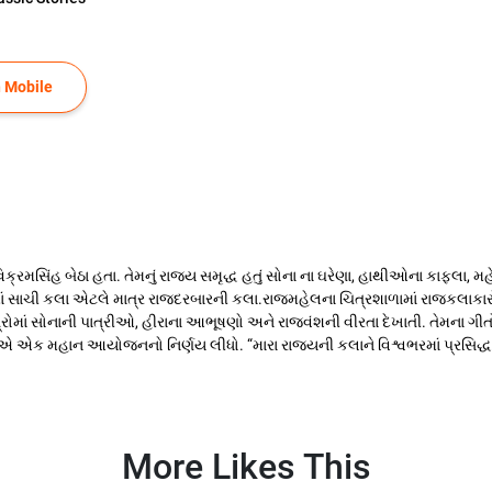
 Mobile
 વિક્રમસિંહ બેઠા હતા. તેમનું રાજ્ય સમૃદ્ધ હતું સોના ના ઘરેણા, હાથીઓના કાફલા, 
માં સાચી કલા એટલે માત્ર રાજદરબારની કલા.રાજમહેલના ચિત્રશાળામાં રાજકલાકારો 
્રોમાં સોનાની પાત્રીઓ, હીરાના આભૂષણો અને રાજવંશની વીરતા દેખાતી. તેમના ગીતોમ
 એક મહાન આયોજનનો નિર્ણય લીધો. “મારા રાજ્યની કલાને વિશ્વભરમાં પ્રસિદ્ધ ક
More Likes This