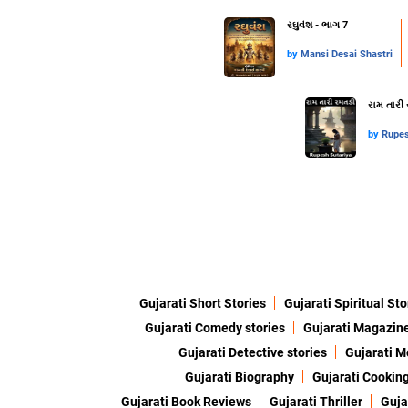
રઘુવંશ - ભાગ 7
by
Mansi Desai Shastri
રામ તારી 
by
Rupes
Gujarati Short Stories
Gujarati Spiritual Sto
Gujarati Comedy stories
Gujarati Magazin
Gujarati Detective stories
Gujarati M
Gujarati Biography
Gujarati Cookin
Gujarati Book Reviews
Gujarati Thriller
Guja