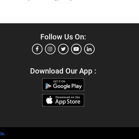
Follow Us On:
Download Our App :
ia
.