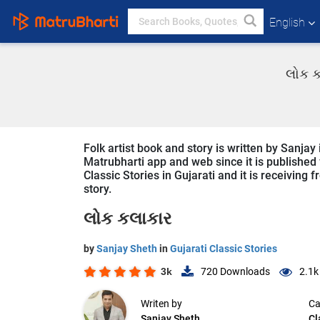
English
લોક ક
Folk artist book and story is written by Sanjay
Matrubharti app and web since it is published fr
Classic Stories in Gujarati and it is receiving
story.
લોક કલાકાર
by
Sanjay Sheth
in
Gujarati Classic Stories
3k
720
Downloads
2.1k
Writen by
Ca
Sanjay Sheth
Cl