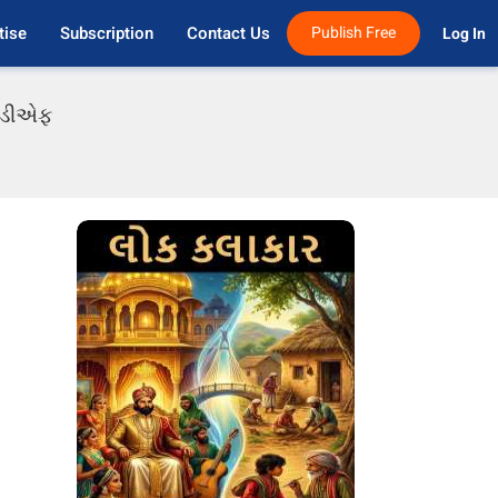
tise
Subscription
Contact Us
Publish Free
Log In 
પીડીએફ