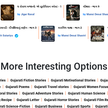
ધ રોયલ ખજાનો: એ યુરોપિયન ક્વેસ્ટ - 1
ચીથરા - ભાગ 9
by
Jigar Raval
by
Mansi Desai Shas
રમતડી - દીપશિખાનું વર્ણન - ભાગ 3
કારગિલ ગાથા - ભાગ 2
h Sutariya
by
Mansi Desai Shastri
More Interesting Options
ries
Gujarati Fiction Stories
Gujarati Motivational Stories
Gujar
e
Gujarati Poems
Gujarati Travel stories
Gujarati Women Focu
oral Stories
Gujarati Adventure Stories
Gujarati Human Science
g Recipe
Gujarati Letter
Gujarati Horror Stories
Gujarati Film R
rati Science-Fiction
Gujarati Business
Gujarati Sports
Gujarati