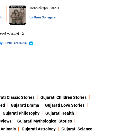
સંતાન ની ભૂખ - ભાગ 1
tri
by
Urmi Sonagara
આવો ભજવીએ - 2
by
SUNIL ANJARIA
ati Classic Stories
Gujarati Children Stories
sed
Gujarati Drama
Gujarati Love Stories
Gujarati Philosophy
Gujarati Health
eviews
Gujarati Mythological Stories
 Animals
Gujarati Astrology
Gujarati Science