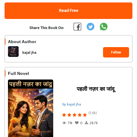
Read Free
Share This Book On:
About Author
Follow
kajal jha
Full Novel
पहली नज़र का जांदू
by kajal jha
(5.6k)
71k
0
28.7k