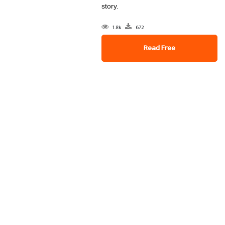
story.
1.8k
672
Read Free