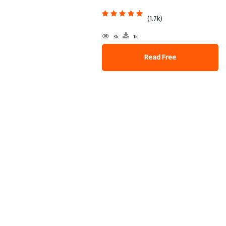
(1.7k)
3k
1k
Read Free