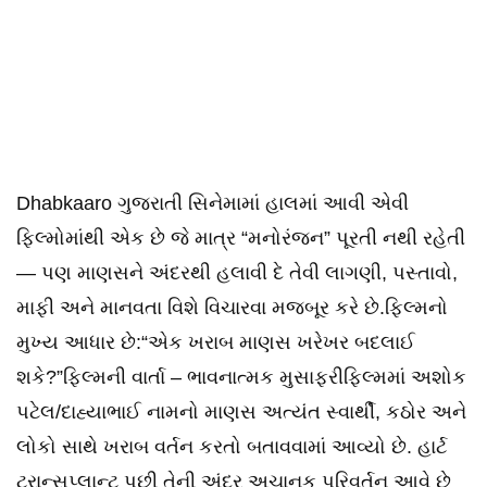
Dhabkaaro ગુજરાતી સિનેમામાં હાલમાં આવી એવી
ફિલ્મોમાંથી એક છે જે માત્ર “મનોરંજન” પૂરતી નથી રહેતી
— પણ માણસને અંદરથી હલાવી દે તેવી લાગણી, પસ્તાવો,
માફી અને માનવતા વિશે વિચારવા મજબૂર કરે છે.ફિલ્મનો
મુખ્ય આધાર છે:“એક ખરાબ માણસ ખરેખર બદલાઈ
શકે?”ફિલ્મની વાર્તા – ભાવનાત્મક મુસાફરીફિલ્મમાં અશોક
પટેલ/દાહ્યાભાઈ નામનો માણસ અત્યંત સ્વાર્થી, કઠોર અને
લોકો સાથે ખરાબ વર્તન કરતો બતાવવામાં આવ્યો છે. હાર્ટ
ટ્રાન્સપ્લાન્ટ પછી તેની અંદર અચાનક પરિવર્તન આવે છે