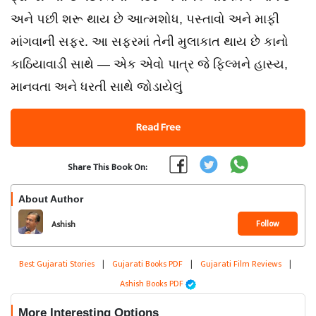
અને પછી શરૂ થાય છે આત્મશોધ, પસ્તાવો અને માફી
માંગવાની સફર. આ સફરમાં તેની મુલાકાત થાય છે કાનો
કાઠિયાવાડી સાથે — એક એવો પાત્ર જે ફિલ્મને હાસ્ય,
માનવતા અને ધરતી સાથે જોડાયેલું
Read Free
Share This Book On:
About Author
Follow
Ashish
Best Gujarati Stories
|
Gujarati Books PDF
|
Gujarati Film Reviews
|
Ashish Books PDF
More Interesting Options