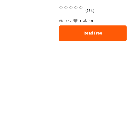
(734)
3.5k
1
1.1k
Read Free