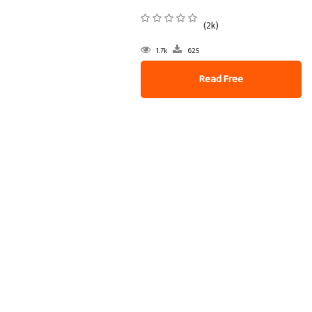
(2k)
1.7k
625
Read Free