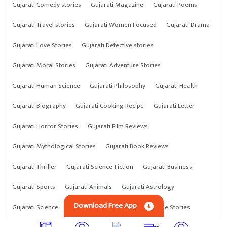
Gujarati Comedy stories
Gujarati Magazine
Gujarati Poems
Gujarati Travel stories
Gujarati Women Focused
Gujarati Drama
Gujarati Love Stories
Gujarati Detective stories
Gujarati Moral Stories
Gujarati Adventure Stories
Gujarati Human Science
Gujarati Philosophy
Gujarati Health
Gujarati Biography
Gujarati Cooking Recipe
Gujarati Letter
Gujarati Horror Stories
Gujarati Film Reviews
Gujarati Mythological Stories
Gujarati Book Reviews
Gujarati Thriller
Gujarati Science-Fiction
Gujarati Business
Gujarati Sports
Gujarati Animals
Gujarati Astrology
Download Free App
Gujarati Science
Gujarati Anything
Gujarati Crime Stories