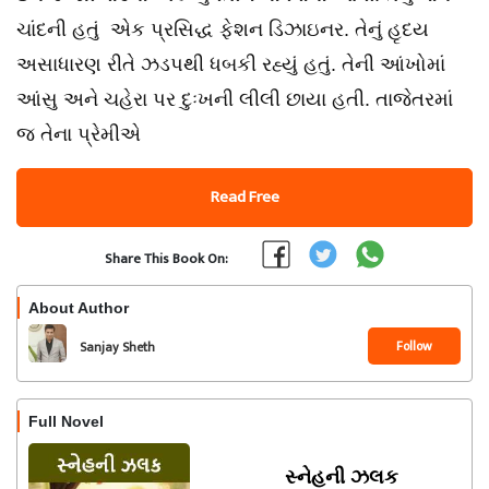
ચાંદની હતું એક પ્રસિદ્ધ ફેશન ડિઝાઇનર. તેનું હૃદય
અસાધારણ રીતે ઝડપથી ધબકી રહ્યું હતું. તેની આંખોમાં
આંસુ અને ચહેરા પર દુઃખની લીલી છાયા હતી. તાજેતરમાં
જ તેના પ્રેમીએ
Read Free
Share This Book On:
About Author
Follow
Sanjay Sheth
Full Novel
સ્નેહની ઝલક