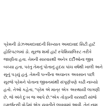
પ્રેમની ડોઝઅમદાવાદની વિખ્યાત અમદાવાદ સિટી હાર્ટ
હોસ્પિટલમાં ડો. સૂરજ શર્મા હાર્ટ સ્પેશિયાલિસ્ટ તરીકે
જાણીતા હતા. તેમની સારવારથી અનેક દર્દીઓના જીવ
બચ્યા હતા, પરંતુ તેમનું પોતાનું હૃદય પાંચ વર્ષથી ખાલી અને
સૂનું પડ્યું હતું. તેમની પત્નીના અચાનક અવસાન પછી
સૂરજે પ્રેમને પોતાના જીવનમાંથી સંપૂર્ણપણે કાઢી નાખ્યો
હતો. તેઓ કહેતા, “પ્રેમ એ માત્ર એક અસ્થાયી લાગણી
છે, જે અંતે દુઃખ જ આપે છે.”એક તોફાની વરસાદી સાંજે
ઇમર્જન્સી વોર્ડમાં એક યુવતીને લાવવામાં આવી. તેનું નામ