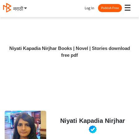
☰
Log In
मराठी
Publish Free
Niyati Kapadia Nirjhar Books | Novel | Stories download
free pdf
Niyati Kapadia Nirjhar