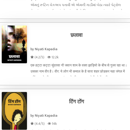
એમનું રૂટિન ચેકઅપ પતાવી એ એમની ગાડીમાં બેઠા ત્યારે પેટ્રોલ
છેલ્લાં ડચકાં લઈ રહ્યું હોવાનું ગાડીએ સિગ્નલ બતાવ્યું. આજે સવારે
પેટ્રોલ ભરાવવાનું હતું અને એ ભૂલી ગયેલા, અત્યારે પેટ્રોલ પંપ
આગળની
छलावा
by Niyati Kapadia
(4.2/5)
12.2k
एक हट्टा कट्टा सुंदरसा नौ जवान शाम के वक्त झाड़ियो के बीच से गुजर रहा था।
उसका नाम वीर है। वीर: ये लोग भी कमाल के है सारा शहर छोडकर यहा जंगल में
शूटिंग रखने की क्या जरूरत! रुपयो की जरूरत न होती तो में कभी यहा न आता।
सुनीलने बताया था
टिंग टोंग
by Niyati Kapadia
(4.4/5)
14k