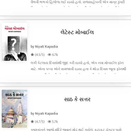
વૈભવી ભભકો હિલોળા લઈ રહ્યો હતો. રાજસાહેબની એક માત્ર કુંવરી
પ્રિયાએ એના લગ્ન શહેરને બદલે અહીં એમના મહેલમાં આવીને
કરવાની
લેટેસ્ટ મોબાઈલ
by Niyati Kapadia
(4.5/5)
6.7k
લકી કેટલાય દિવસોથી જીદ કરી રહ્યો હતો, એક નવા મોબાઈલ ફૉન
માટે. એના પપ્પા એને સમજાવી રહ્યા હતા કે થોડા દિવસ જૂના ફૉનથી
કામ ચલાવી લે પછી એ નવો અપાવશે, પણ લકી હવે જીદે ચઢ્યો
હતો."પપ્પા આ સારી વાત નથી. તમે મારી સાથે ચિટિંગ કરો છો!" લકીએ
નાકના ભૂંગળા ફુલાવી ફરિ
સાઠ કે સત્તર
by Niyati Kapadia
(4.7/5)
5.7k
કૃષ્ણકાંતને આજે મંદિરે જવાનું મોડું થઈ ગયેલું. ફટાફટ ડૉક્ટર પાસે