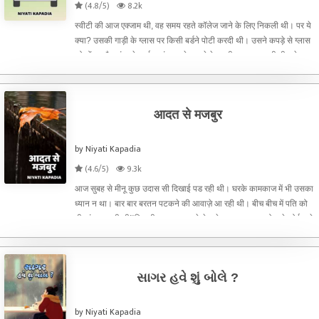
(4.8/5)
8.2k
स्वीटी की आज एक्जाम थी, वह समय रहते कॉलेज जाने के लिए निकली थी। पर ये
क्या? उसकी गाड़ी के ग्लास पर किसी बर्डने पोटी करदी थी। उसने कपड़े से ग्लास
को पोंछा और अंदर बेठ गई। अंदर जाके उसने देखा की ग्लास पर अभी भी सफ़ेद
दाग़ सा कुछ दिख रहा हे, वह नीचे उतरी और फिर
आदत से मजबुर
by Niyati Kapadia
(4.6/5)
9.3k
आज सुबह से मीनू कुछ उदास सी दिखाई पड रही थी। घरके कामकाज में भी उसका
ध्यान न था। बार बार बरतन पटकने की आवाज़े आ रही थी। बीच बीच में पति को
भी डांट पड़ रही थी!“कितनी बार कहा तुमसे ये जूते यहा मत रखा करो। ये कोई जूते
रखने की जगह हे? तुम कभी अपनी आदतों से बाह
સાગર હવે શું બોલે ?
by Niyati Kapadia