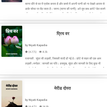
सागर धीरे से घर में प्रवेश करता है और कमरे में अपनी पत्नी को ना देखते आराम से
आके सोफा पर बैठ जाता है। जरना (सागर की पत्नी): अरे तुम कब आये? बेल बजने
की आवाज भी नहीं सुनी, मैंने दरवाजा भी नहीं खोला फिर तुम अंदर कैसे आ गए?
सागर : जानु... मेरे पास भी एक चाबी
प्रिय वर
by Niyati Kapadia
(4.7/5)
8.3k
पजानकी : सुंदर सी लड़की, जिसकी शादी हों गई हे। छोटे से शहर की एक आम
लड़की।मनोहर : जानकी का पति। हसमुख, सुंदर और जानकी के लिए कुछ भी
करने को तैयार। उसकी हसी बहोत ही सुंदर हे। गीता : जानकी की चचेरी बहन और
बड़ी भाभी। दिखने में ठीक ठाक, जानकी से जलने वाली।उदय :
मेरीड दोस्त
by Niyati Kapadia
(4.4/5)
14.6k