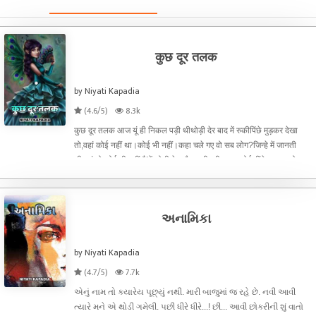
कुछ दूर तलक
by Niyati Kapadia
(4.6/5)
8.3k
कुछ दूर तलक आज यूं ही निकल पड़ी थीथोड़ी देर बाद में रुकीपिंछे मुड़कर देखा
तो,वहां कोई नहीं था।कोई भी नहीं।कहा चले गए वो सब लोग?जिन्हे में जानती
थीयहां तो कोई भी नहीं है!में थोड़ी देर और रुकी रहीशायद कोई पींछे आ रहा हो।
फिर में क्या करती थोड़ी और आगे बढ़ चल
અનામિકા
by Niyati Kapadia
(4.7/5)
7.7k
એનું નામ તો ક્યારેય પૂછ્યું નથી. મારી બાજુમાં જ રહે છે. નવી આવી
ત્યારે મને એ થોડી ગમેલી. પછી ધીરે ધીરે...! છી... આવી છોકરીની શું વાતો