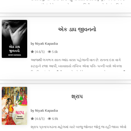
ધુણવા માંડે..!જોકે મક્કમ મનોબળવાળા, જિદ્દીલા માણસો બે પાંચ કિલો
વજન ઘટાડવામાં સફળ થઈ શકે...એમની વાત મારે નથી કરવી. જે લોકોની
આ વજન ઘટાડવાની
એક ડાઘ જીવનનો
by Niyati Kapadia
(4.6/5)
5.6k
આજથી લગભગ સાત-આંઠ વરસ પહેલાની વાત છે. રાતના દસ વાગે
સ્ટાફને રજા આપી, વ્યવસાયે તબિબ એવા પતિ- પત્ની બન્ને એકલા
ક્લિનિકમાં એક દર્દીની રાહ જોઇને બેઠેલા. જશુભાઇ એમના જુના દર્દી
હતા. એ એમના દિકરાના લગ્ન એક છોકરી સાથે કરાવ​વા કે નહિં એ
બાબતે દાક્તરનો અભિપ્રાય લે
શ્રાપ
by Niyati Kapadia
(4.6/5)
6.9k
શ્રાપ પ્રતાપગઢના મહેલમાં ચારે બાજુ જોનાર જોતું જ રહી જાય એવો