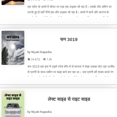
एक फ्लेट के कमरे में सोफा पर पड़ा एक लड़का सो रहा है। उसके पाँव जमीन पर
लटके हुए है वहाँ नीचे एक और लड़का सो रहा है। कमरे में चारो और कागज के
टुकड़े और कपड़े बिखरे हुए पड़े है। कल रात को आए हुए पिज्जा का खाली बॉक्स
और कुछ टोपिंग के टुकड़े सोफा चेर पर पड़े है। टीप
सन 3019
by Niyati Kapadia
(4.4/5)
7.2k
सन 3019 एक हवा में उड़ते स्पेस शीप में से कायरा ने देखा उसका बेटा एक अजीब
से प्राणी के साथ जमीन पर खड़ा बाते कर रहा था। उस प्राणी की शक्ल काले रंग
के गोल मटके जैसी थी और उसमे से एन्टेना जैसे कई वायर बाहर निकल रहे थे।
जैसे ही एफसी -1 घर में आया उसकी मम्मी ने
लेफ्ट साइड से राइट साइड
by Niyati Kapadia