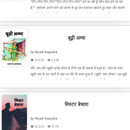
“टिंग टोंग! टिंग टोंग!”“टिंग टोंग! टिंग टोंग!”“अरे आ रही हूँ कौन बेल मारे जा रहा
है?” सरोजने अपने फोन को कानो से दूर कर दरवाजा खोलते हुए कहा और सामने
अपनी बेटी को देखते ही खुश होकर कहा, “आ गई बेटा। आज जलदी घर आ
गई!”“कहाँ जलदी आई हूँ मम्मी रोज के वक्त से द
बूढ़ी अम्मा
by Niyati Kapadia
(4.5/5)
23.2k
रवि, जय और खुशी अच्छे दोस्त है तीनों एक ही क्लास में पढ़ते है। शाम के वक्त
खुशी जय के घर जाती है जहा पर रवि भी आया हुआ है।खुशी: क्या सोचा? उस बूढ़ी
अम्मा से मिलने जाना है की नहीं?खुशीने अपनी बड़ी आंखोकों और बड़ा कराते हुए,
अपने दोनों मित्र की और बारी बारी देख
मिस्टर बेचारा
by Niyati Kapadia
(4.3/5)
17.7k