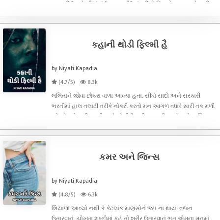
કરવાની ? મારે બીજું કંઈ કામ નથી? મંજરીએ વિચારોના કચરાને વાળી
ઝૂડીને, એક પ્લાસ્ટિકની કોથળીમાં બંધ કરી એ કોથળીને બે ગાંઠ મા
કહાની થોડી ફિલ્મી હૈ
by Niyati Kapadia
(4.7/5)
8.3k
લલિતાને જોવા છોકરા વાળા આવ્યા હતા. સીધો સાદો અને સરકારી
ભરતીમાં હાલ તલાટી તરીકે નોકરી કરતો મન આગળ વધારે સારી તક મળી
રહે એ માટે નવી ભરતી આવે એની તૈયારી પણ કરી રહ્યો હતો. લલિતા
સાથેની વાતચીતમાં એને કંઈ વધારે પૂછવા જેવું નહતું અને
કમર અને જિન્સ
by Niyati Kapadia
(4.8/5)
6.3k
શિયાળો આવ્યો નથી કે કેટલાક માણસોને જપ ના થાય. વજન
ઉતારવાનું, ચોખ્ખા શબ્દોમાં કહું તો શરીર ઉતારવાનું ભૂત એમના મનમાં