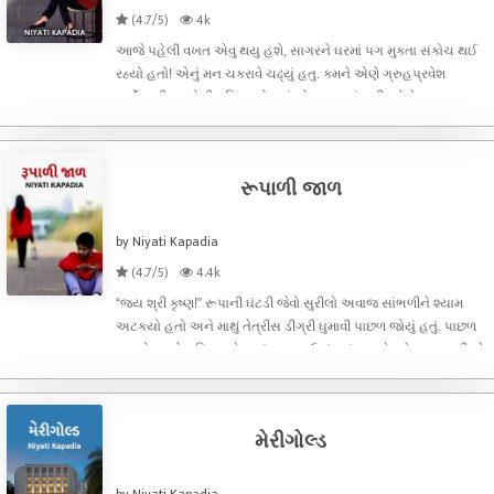
(4.7/5)
4k
આજે પહેલી વખત એવુ થયુ હશે, સાગરને ઘરમાં પગ મુકતા સંકોચ થ​ઈ
રહ્યો હતો! એનું મન ચકરાવે ચઢ્યું હતુ. કમને એણે ગ્રુહપ્ર​વેશ
કર્યો. સરીતા, એની પત્નિ રસોડામાં એના કામમાં હતી. એણે બહાર
આવીને પતિને પાણીનો ગ્લાસ આપ્યો. ગ્લાસ હાથમાં લેતા સાગરે
સરીતાના ચહેરા સામ
રૂપાળી જાળ
by Niyati Kapadia
(4.7/5)
4.4k
“જય શ્રી કૃષ્ણ!” રૂપાની ઘંટડી જેવો સુરીલો અવાજ સાંભળીને શ્યામ
અટક્યો હતો અને માથું તેત્રીસ ડીગ્રી ઘુમાવી પાછળ જોયું હતું. પાછળ
રૂપનો કટકો નહિ આખેઆખું રૂપ જ ઉભું હતું. શ્યામે હવે આખા શરીરને
એ રૂપ તરફ ઘુમાવી દીધું. એ કંઈ કહે એ પહેલા જ ઘંટડી ફરી રણકી
હતી.. એ
મેરીગોલ્ડ