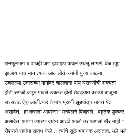
रानभूलभाग ३ पाचही जण झपाझप पावलं उचलू लागले. वेळ खूप
झालाय याच भान त्यांना आलं होतं. त्यांनी पुन्हा काठ्या
उचलल्या.उताराच्या मार्गावर चालताना पाय घसरणीची शक्यता
होती.सगळी जपून पावले उचलत होती.तेवड्यात वरच्या बाजूला
सरसराट ऐकू आली.चार ते पाच प्राणी झुडपांतून धावत येत
असावेत." हा कसला आवाज?" मनवेलने विचारले." बहुतेक डुक्कर
असावेत. आपण त्यांच्या वाटेत आडवे आलो तर आपली खैर नाही."
रोशनने सर्वांना सावध केले ." त्यांचे सुळे भयानक असतात. भले भले