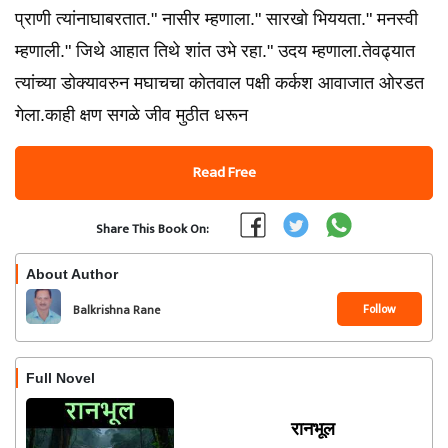
प्राणी त्यांनाघाबरतात." नासीर म्हणाला." सारखो भिययता." मनस्वी
म्हणाली." जिथे आहात तिथे शांत उभे रहा." उदय म्हणाला.तेवढ्यात
त्यांच्या डोक्यावरुन मघाचचा कोतवाल पक्षी कर्कश आवाजात ओरडत
गेला.काही क्षण सगळे जीव मुठीत धरून
Read Free
Share This Book On:
About Author
Follow
Balkrishna Rane
Full Novel
रानभूल