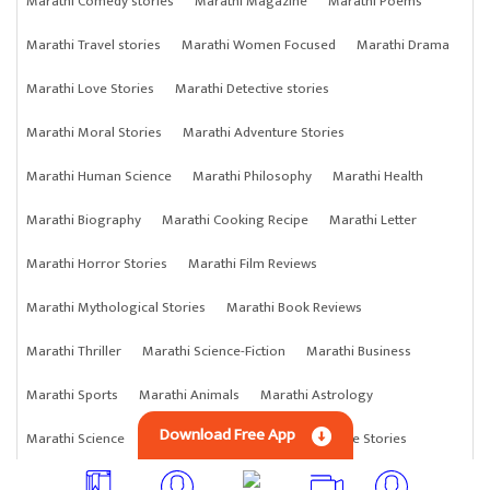
Marathi Comedy stories
Marathi Magazine
Marathi Poems
Marathi Travel stories
Marathi Women Focused
Marathi Drama
Marathi Love Stories
Marathi Detective stories
Marathi Moral Stories
Marathi Adventure Stories
Marathi Human Science
Marathi Philosophy
Marathi Health
Marathi Biography
Marathi Cooking Recipe
Marathi Letter
Marathi Horror Stories
Marathi Film Reviews
Marathi Mythological Stories
Marathi Book Reviews
Marathi Thriller
Marathi Science-Fiction
Marathi Business
Marathi Sports
Marathi Animals
Marathi Astrology
Download Free App
Marathi Science
Marathi Anything
Marathi Crime Stories