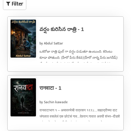
Filter
వర్షం కురిసిన రాత్రి - 1
by Abdul Sattar
ఒకరోజు రాత్రి ఫుల్ గా వర్షం పడుతూ ఉంటుంది. కరెంటు
కూడా పోతుంది. (హీరో పేరు:కేశవ)(హీరో నాన్న పేరు:జగదీష్)
(హీరో అమ్మ పేరు:పద్మ):(హీరో అన్న పేరు:రాఘవ)కేశవ
కరెంటు ...
रानवाटा - 1
by Sachin kawade
रानवाटाभाग १ – अमावस्येची रात्रसन १९९८...सह्याद्रीच्या दाट
जंगलात वसलेलं एक छोटंसं गाव...देवरान.गावात अवघी शंभर–दीडशे
घरं.कच्चे रस्ते...मातीची घरं...संध्याकाळ होताच प्रत्येक ...