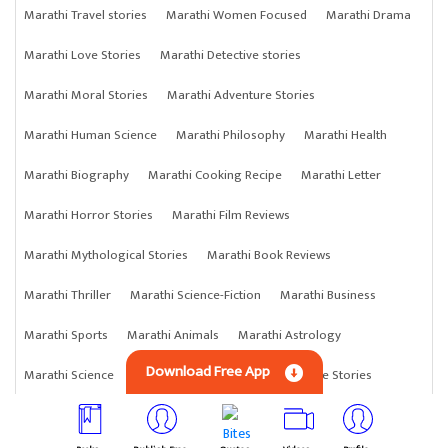
Marathi Travel stories
Marathi Women Focused
Marathi Drama
Marathi Love Stories
Marathi Detective stories
Marathi Moral Stories
Marathi Adventure Stories
Marathi Human Science
Marathi Philosophy
Marathi Health
Marathi Biography
Marathi Cooking Recipe
Marathi Letter
Marathi Horror Stories
Marathi Film Reviews
Marathi Mythological Stories
Marathi Book Reviews
Marathi Thriller
Marathi Science-Fiction
Marathi Business
Marathi Sports
Marathi Animals
Marathi Astrology
Download Free App
Marathi Science
Marathi Anything
Marathi Crime Stories