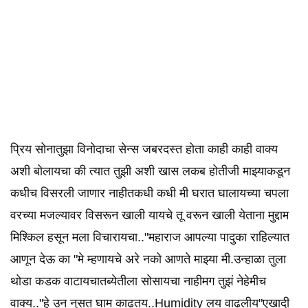
प्रिय सोनातुझा विनोदाचा सेन्स जबरदस्त होता काही काही वाक्य
अशी बोलायचा की त्यात तुझी अशी खास लकब होतीजी माझ्याकडून
कधीच विसरली जाणार नाहीतकधी कधी मी घरात घालायच्या चपला
वरच्या मजल्यावर विसरून खाली यायचे तू वरून खाली येताना मुद्दाम
मिश्किल हसून मला विचारायचा.."महाराज आपल्या पादुका राहिल्यात
आणून देऊ का "मे म्हणायचे अरे नको आणते माझ्या मी.उन्हाळा तुला
थोडा कडक वाटायचातब्येतीला सोसायचा नाहीमग तुझं नेहेमीच
वाक्य.."हे उन नुसत घाम काढतय..Humidity लय वाढलीय"एखादी