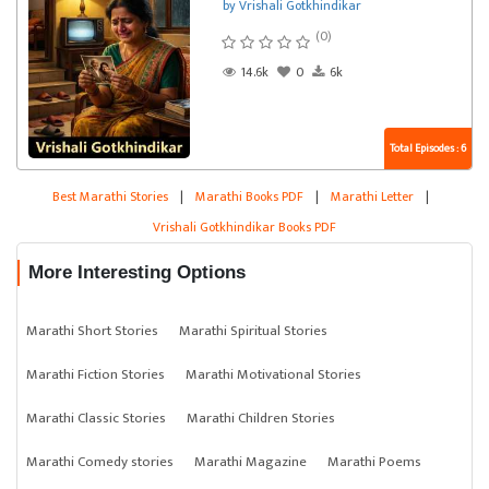
by Vrishali Gotkhindikar
(0)
14.6k
0
6k
Total Episodes : 6
Best Marathi Stories
|
Marathi Books PDF
|
Marathi Letter
|
Vrishali Gotkhindikar Books PDF
More Interesting Options
Marathi Short Stories
Marathi Spiritual Stories
Marathi Fiction Stories
Marathi Motivational Stories
Marathi Classic Stories
Marathi Children Stories
Marathi Comedy stories
Marathi Magazine
Marathi Poems