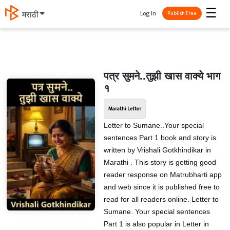
☰
Log In
मराठी
Publish Free
पत्र सुमने..तुझी खास वाक्ये भाग
१
Marathi Letter
Letter to Sumane..Your special
sentences Part 1 book and story is
written by Vrishali Gotkhindikar in
Marathi . This story is getting good
reader response on Matrubharti app
and web since it is published free to
read for all readers online. Letter to
Sumane..Your special sentences
Part 1 is also popular in Letter in