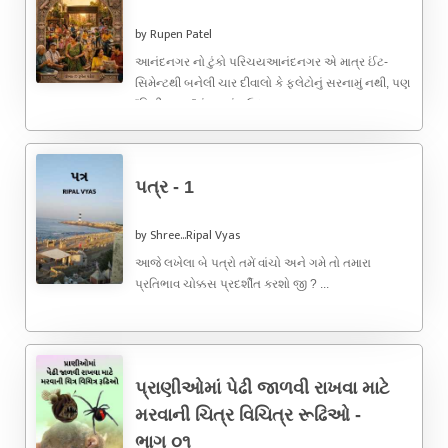
by Rupen Patel
આનંદનગર નો ટુંકો પરિચયઆનંદનગર એ માત્ર ઈંટ-
સિમેન્ટથી બનેલી ચાર દીવાલો કે ફ્લેટોનું સરનામું નથી, પણ
“મિની ભારત”નું જ્વલંત ઉદાહરણ ...
પત્ર - 1
by Shree...Ripal Vyas
આજે લખેલા બે પત્રો તમેં વાંચો અને ગમે તો તમારા
પ્રતિભાવ ચોક્કસ પ્રદર્શીત કરશો જી ? ...
પ્રાણીઓમાં પેઢી જાળવી રાખવા માટે
મરવાની ચિત્ર વિચિત્ર રૂઢિઓ -
ભાગ ૦૧