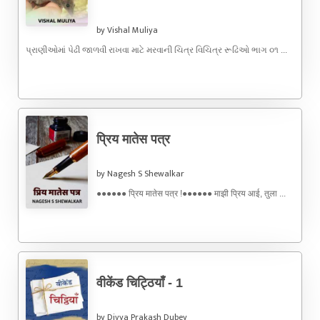
by Vishal Muliya
પ્રાણીઓમાં પેઢી જાળવી રાખવા માટે મરવાની ચિત્ર વિચિત્ર રૂઢિઓ ભાગ ૦૧ ...
प्रिय मातेस पत्र
by Nagesh S Shewalkar
●●●●●● प्रिय मातेस पत्र !●●●●●● माझी प्रिय आई, तुला ...
वीकेंड चिट्ठियाँ - 1
by Divya Prakash Dubey