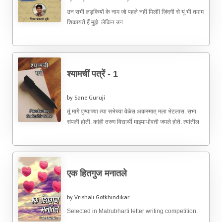
उन सभी लड़कियों के नाम जो पहले नहीं मिलीं! ज़िंदगी से यूं भी तमाम
शिकायतें हैं मुझे. लेकिन उन ...
श्यामचीं पत्रें - 1
by Sane Guruji
तूं मागें पुण्याच्या त्या सभेच्या वेळेस अकस्मात् मला भेटलास. सभा
संपली होती. कांही तरुण विद्यार्थी माझ्याभोंवती जमले होते. त्यांतील
...
एक हितगुज मनातले
by Vrishali Gotkhindikar
Selected in Matrubharti letter writing competition.