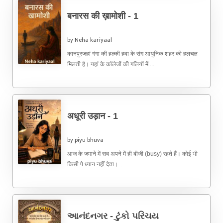
बनारस की ख़ामोशी - 1
by Neha kariyaal
कानपुरजहां गंगा की हल्की हवा के संग आधुनिक शहर की हलचल
मिलती है। यहां के कॉलेजों की गलियों में ...
अधूरी उड़ान - 1
by piyu bhuva
आज के जमाने में सब अपने में ही बीजी (busy) रहते हैं। कोई भी
किसी पे ध्यान नहीं देता। ...
આનંદનગર - ટુંકો પરિચય