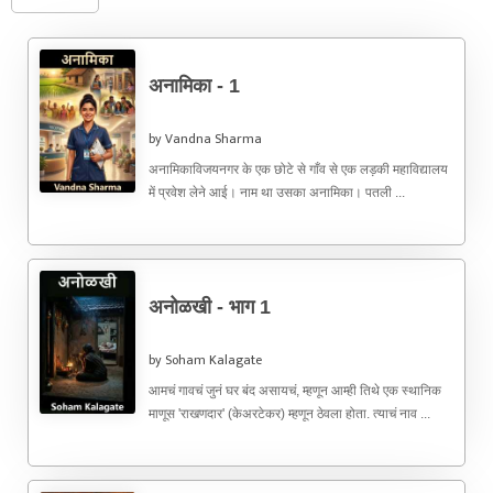
अनामिका - 1
by Vandna Sharma
अनामिकाविजयनगर के एक छोटे से गाँव से एक लड़की महाविद्यालय
में प्रवेश लेने आई। नाम था उसका अनामिका। पतली ...
अनोळखी - भाग 1
by Soham Kalagate
आमचं गावचं जुनं घर बंद असायचं, म्हणून आम्ही तिथे एक स्थानिक
माणूस 'राखणदार' (केअरटेकर) म्हणून ठेवला होता. त्याचं नाव ...