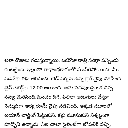
అలా రోజులు గడుస్తున్నాయి. ఒకరోజు రాత్రి సరిగ్గా పన్నెండు
గంటలైంది. ఇల్లంతా గాఢాంధకారంలో మునిగిపోయింది. నీల
సడెన్‌గా కళ్లు తెరిచింది. బెడ్‌ పక్కన ఉన్న క్లాక్ వైపు చూసింది.
టైమ్ కరెక్ట్‌గా 12:00 అయింది. ఆమె పెదవులపై ఒక చిన్న
నవ్వు మెరిసింది.మంచం దిగి, పిల్లిలా అడుగులు వేస్తూ
నెమ్మదిగా ఆర్య రూమ్‌ వైపు నడిచింది. అక్కడ మూలలో
అయాన్ చార్జింగ్ పెట్టుకుని, కళ్లు మూసుకుని నిశ్శబ్దంగా
కూర్చొని ఉన్నాడు. నీల చాలా సైలెంట్‌గా లోపలికి వచ్చి,