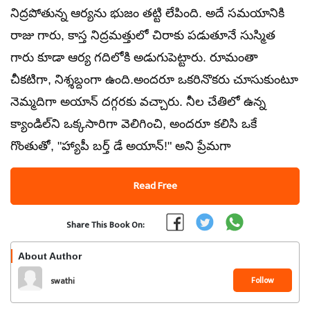
నిద్రపోతున్న ఆర్యను భుజం తట్టి లేపింది. అదే సమయానికి
రాజు గారు, కాస్త నిద్రమత్తులో చిరాకు పడుతూనే సుస్మిత
గారు కూడా ఆర్య గదిలోకి అడుగుపెట్టారు. రూమంతా
చీకటిగా, నిశ్శబ్దంగా ఉంది.అందరూ ఒకరినొకరు చూసుకుంటూ
నెమ్మదిగా అయాన్ దగ్గరకు వచ్చారు. నీల చేతిలో ఉన్న
క్యాండిల్‌ని ఒక్కసారిగా వెలిగించి, అందరూ కలిసి ఒకే
గొంతుతో, "హ్యాపీ బర్త్ డే అయాన్!" అని ప్రేమగా
Read Free
Share This Book On:
About Author
Follow
swathi