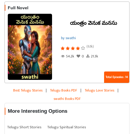
Full Novel
యంత్రం వెనుక మనసు
by swathi
(6.1k)
54.2k
0
21.3k
Total Episodes : 14
Best Telugu Stories
|
Telugu Books PDF
|
Telugu Love Stories
|
swathi Books PDF
More Interesting Options
Telugu Short Stories
Telugu Spiritual Stories