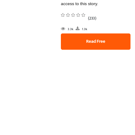
access to this story.
(233)
3.3k
1.3k
Read Free